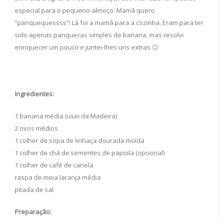
especial para o pequeno-almoço: Mamã quero
“panquequessss”! Lá foi a mamã para a cozinha. Eram para ter
sido apenas panquecas simples de banana, mas resolvi
enriquecer um pouco e juntei-lhes uns extras 🙂
Ingredientes:
1 banana média (usei da Madeira)
2 ovos médios
1 colher de sopa de linhaça dourada moída
1 colher de chá de sementes de papoila (opcional)
1 colher de café de canela
raspa de meia laranja média
pitada de sal
Preparação: