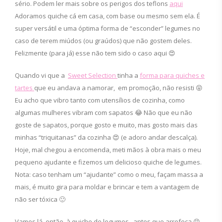
sério. Podem ler mais sobre os perigos dos teflons
aqui
Adoramos quiche cá em casa, com base ou mesmo sem ela. É
super versátil e uma óptima forma de “esconder” legumes no
caso de terem miúdos (ou graúdos) que não gostem deles.
Felizmente (para já) esse não tem sido o caso aqui 😍
Quando vi que a
Sweet Selection
tinha a
forma para quiches e
tartes
que eu andava a namorar, em promoção, não resisti 😝
Eu acho que vibro tanto com utensílios de cozinha, como
algumas mulheres vibram com sapatos 😂 Não que eu não
goste de sapatos, porque gosto e muito, mas gosto mais das
minhas “triquitanas” da cozinha 😍 (e adoro andar descalça).
Hoje, mal chegou a encomenda, meti mãos à obra mais o meu
pequeno ajudante e fizemos um delicioso quiche de legumes.
Nota: caso tenham um “ajudante” como o meu, façam massa a
mais, é muito gira para moldar e brincar e tem a vantagem de
não ser tóxica 🙂
Vamos lá, então, à quiche de legumes , antes que arrefeça 😝