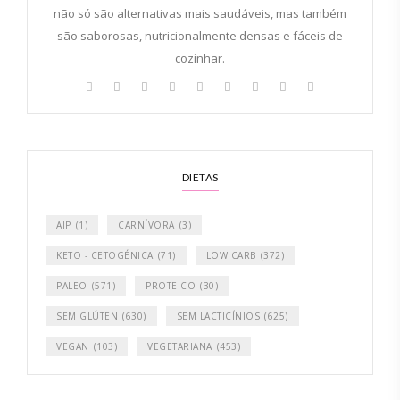
não só são alternativas mais saudáveis, mas também
são saborosas, nutricionalmente densas e fáceis de
cozinhar.
DIETAS
AIP
(1)
CARNÍVORA
(3)
KETO - CETOGÉNICA
(71)
LOW CARB
(372)
PALEO
(571)
PROTEICO
(30)
SEM GLÚTEN
(630)
SEM LACTICÍNIOS
(625)
VEGAN
(103)
VEGETARIANA
(453)