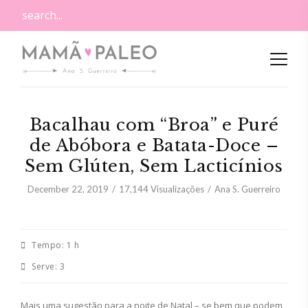
Bacalhau com “Broa” e Puré
de Abóbora e Batata-Doce –
Sem Glúten, Sem Lacticínios
December 22, 2019
17,144
Visualizações
Ana S. Guerreiro
Tempo:
1 h
Serve:
3
Mais uma sugestão para a noite de Natal – se bem que podem