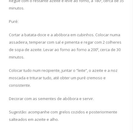
Regue com o restante azeite e leve ao forno, a 180º, cerca de 35
minutos.
Puré:
Cortar a batata-doce e a abóbora em cubinhos. Colocar numa
assadeira, temperar com sal e pimenta e regar com 2 colheres
de sopa de azeite. Levar ao forno ao forno a 200º, cerca de 30
minutos.
Colocar tudo num recipiente, juntar o “leite”, o azeite e a noz
moscada e triturar tudo, até obter um puré cremoso e
consistente.
Decorar com as sementes de abóbora e servir.
Sugestão: acompanhe com grelos cozidos e posteriormente
salteados em azeite e alho.