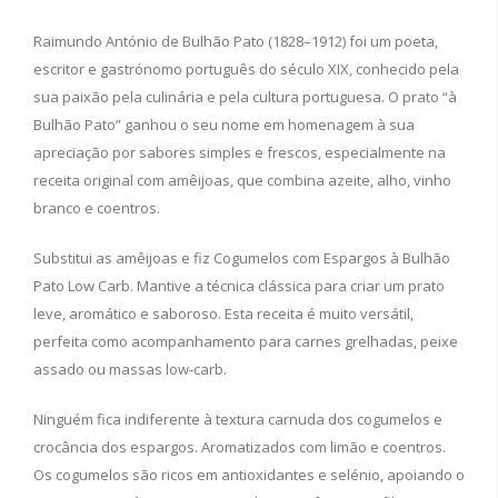
Raimundo António de Bulhão Pato (1828–1912) foi um poeta,
escritor e gastrónomo português do século XIX, conhecido pela
sua paixão pela culinária e pela cultura portuguesa. O prato “à
Bulhão Pato” ganhou o seu nome em homenagem à sua
apreciação por sabores simples e frescos, especialmente na
receita original com amêijoas, que combina azeite, alho, vinho
branco e coentros.
Substitui as amêijoas e fiz Cogumelos com Espargos à Bulhão
Pato Low Carb. Mantive a técnica clássica para criar um prato
leve, aromático e saboroso. Esta receita é muito versátil,
perfeita como acompanhamento para carnes grelhadas, peixe
assado ou massas low-carb.
Ninguém fica indiferente à textura carnuda dos cogumelos e
crocância dos espargos. Aromatizados com limão e coentros.
Os cogumelos são ricos em antioxidantes e selénio, apoiando o