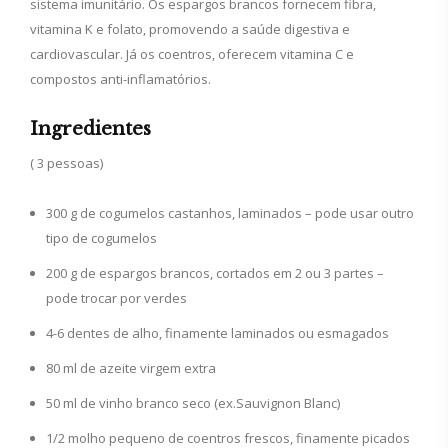
sistema imunitário. Os espargos brancos fornecem fibra,
vitamina K e folato, promovendo a saúde digestiva e
cardiovascular. Já os coentros, oferecem vitamina C e
compostos anti-inflamatórios.
Ingredientes
( 3 pessoas)
300 g de cogumelos castanhos, laminados – pode usar outro
tipo de cogumelos
200 g de espargos brancos, cortados em 2 ou 3 partes –
pode trocar por verdes
4-6 dentes de alho, finamente laminados ou esmagados
80 ml de azeite virgem extra
50 ml de vinho branco seco (ex.Sauvignon Blanc)
1/2 molho pequeno de coentros frescos, finamente picados