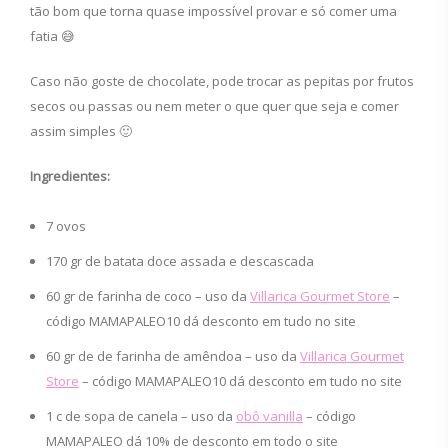
tão bom que torna quase impossível provar e só comer uma
fatia 😅
Caso não goste de chocolate, pode trocar as pepitas por frutos
secos ou passas ou nem meter o que quer que seja e comer
assim simples 🙂
Ingredientes:
7 ovos
170 gr de batata doce assada e descascada
60 gr de farinha de coco – uso da
Villarica Gourmet Store
–
código MAMAPALEO10 dá desconto em tudo no site
60 gr de de farinha de amêndoa – uso da
Villarica Gourmet
Store
– código MAMAPALEO10 dá desconto em tudo no site
1 c de sopa de canela – uso da
obô vanilla
– código
MAMAPALEO dá 10% de desconto em todo o site