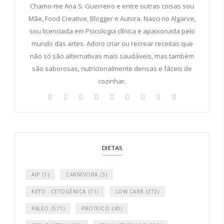
Chamo-me Ana S. Guerreiro e entre outras coisas sou
Mãe, Food Creative, Blogger e Autora. Nasci no Algarve,
sou licenciada em Psicologia clínica e apaixonada pelo
mundo das artes. Adoro criar ou recrear receitas que
não só são alternativas mais saudáveis, mas também
são saborosas, nutricionalmente densas e fáceis de
cozinhar.
DIETAS
AIP
(1)
CARNÍVORA
(3)
KETO - CETOGÉNICA
(71)
LOW CARB
(372)
PALEO
(571)
PROTEICO
(30)