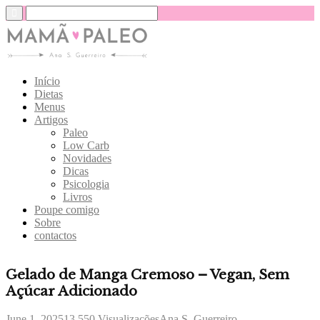
Início
Dietas
Menus
Artigos
Paleo
Low Carb
Novidades
Dicas
Psicologia
Livros
Poupe comigo
Sobre
contactos
Gelado de Manga Cremoso – Vegan, Sem
Açúcar Adicionado
June 1, 2025
13,550
Visualizações
Ana S. Guerreiro