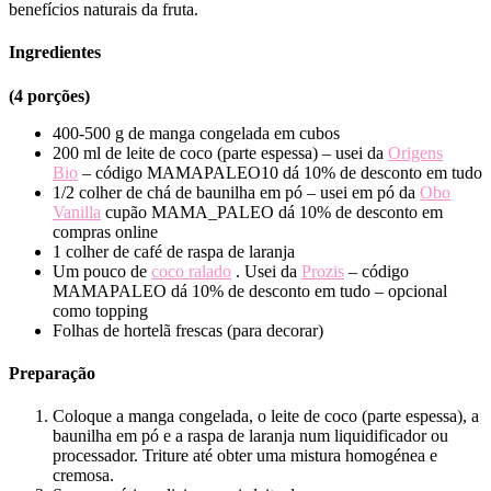
benefícios naturais da fruta.
Ingredientes
(4 porções)
400-500 g de manga congelada em cubos
200 ml de leite de coco (parte espessa) – usei da
Origens
Bio
– código MAMAPALEO10 dá 10% de desconto em tudo
1/2 colher de chá de baunilha em pó – usei em pó da
Obo
Vanilla
cupão MAMA_PALEO dá 10% de desconto em
compras online
1 colher de café de raspa de laranja
Um pouco de
coco ralado
. Usei da
Prozis
– código
MAMAPALEO dá 10% de desconto em tudo – opcional
como topping
Folhas de hortelã frescas (para decorar)
Preparação
Coloque a manga congelada, o leite de coco (parte espessa), a
baunilha em pó e a raspa de laranja num liquidificador ou
processador. Triture até obter uma mistura homogénea e
cremosa.