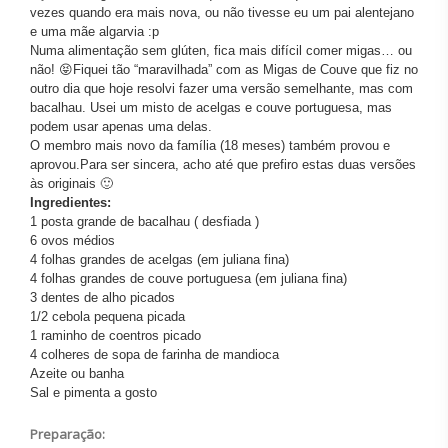
vezes quando era mais nova, ou não tivesse eu um pai alentejano
e uma mãe algarvia :p
Numa alimentação sem glúten, fica mais difícil comer migas… ou
não! 😝Fiquei tão “maravilhada” com as Migas de Couve que fiz no
outro dia que hoje resolvi fazer uma versão semelhante, mas com
bacalhau. Usei um misto de acelgas e couve portuguesa, mas
podem usar apenas uma delas.
O membro mais novo da família (18 meses) também provou e
aprovou.Para ser sincera, acho até que prefiro estas duas versões
às originais 🙂
Ingredientes:
1 posta grande de bacalhau ( desfiada )
6 ovos médios
4 folhas grandes de acelgas (em juliana fina)
4 folhas grandes de couve portuguesa (em juliana fina)
3 dentes de alho picados
1/2 cebola pequena picada
1 raminho de coentros picado
4 colheres de sopa de farinha de mandioca
Azeite ou banha
Sal e pimenta a gosto
Preparação: