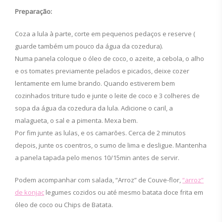
Preparação:
Coza a lula à parte, corte em pequenos pedaços e reserve (
guarde também um pouco da água da cozedura).
Numa panela coloque o óleo de coco, o azeite, a cebola, o alho
e os tomates previamente pelados e picados, deixe cozer
lentamente em lume brando. Quando estiverem bem
cozinhados triture tudo e junte o leite de coco e 3 colheres de
sopa da água da cozedura da lula. Adicione o caril, a
malagueta, o sal e a pimenta. Mexa bem.
Por fim junte as lulas, e os camarões. Cerca de 2 minutos
depois, junte os coentros, o sumo de lima e desligue. Mantenha
a panela tapada pelo menos 10/15min antes de servir.
Podem acompanhar com salada, “Arroz” de Couve-flor,
“arroz”
de konjac
legumes cozidos ou até mesmo batata doce frita em
óleo de coco ou Chips de Batata.