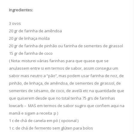
Ingredientes:
3 ovos
20 gr de farinha de amêndoa
20 gr de linhaça moída
20 gr de farinha de pinhão ou farinha de sementes de girassol
15 gr de farinha de coco
( Nota: misturei várias farinhas para que quase que se
anulassem entre si em termos de sabor, assim consegui um
sabor mais neutro a “pão”, mas podem usar farinha de noz, de
pinhão, de linhaça, de amêndoa, de sementes de girassol, de
sementes de sésamo, de coco, de avelã etc na quantidade que
que quiserem desde que no total tenha 75 grs de farinhas
lowcarb – MAS em termos de sabor sugiro que confiem aqui na
mamã e sigam a receita :p )
1 c de chá de canela em pó ( opcional )
1 c. de chá de fermento sem glúten para bolos