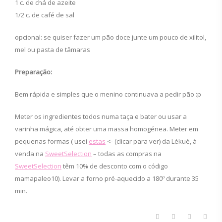
1 c. de chá de azeite
1/2 c. de café de sal
opcional: se quiser fazer um pão doce junte um pouco de xilitol,
mel ou pasta de tâmaras
Preparação:
Bem rápida e simples que o menino continuava a pedir pão :p
Meter os ingredientes todos numa taça e bater ou usar a
varinha mágica, até obter uma massa homogénea. Meter em
pequenas formas ( usei
estas
<- (clicar para ver) da Lékuè, à
venda na
SweetSelection
– todas as compras na
SweetSelection
têm 10% de desconto com o código
mamapaleo10). Levar a forno pré-aquecido a 180º durante 35
min.