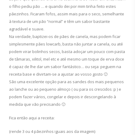
o filho pediu pão … e quando dei por mim tinha feito estes
pãezinhos. Ficaram fofos, assim mais para o seco, semelhante
à textura de um pão “normal” e têm um sabor bastante
agradável e suave.
Na verdade, baptizei-os de pães de canela, mas podem ficar
simplesmente pães lowcarb, basta não juntar a canela, ou até
podem virar bolinhos secos, basta adoçar um pouco com pasta
de tâmaras, xilitol, mel etc e até mesmo um toque de erva doce
é capaz de lhe dar um sabor fantástico… ou seja: peguem na
receita base e divirtam-se a ajustar ao vosso gosto 🙂
São uma excelente opção para as sandes dos mais pequenos
ao lanche ou ao pequeno almoço ( ou para os crescidos :p ) e
podem fazer vários, congelar e depois ir descongelando à
medida que vão precisando 🙂
Fica então aqui a receita:
(rende 3 ou 4 pãezinhos iguais aos da imagem)