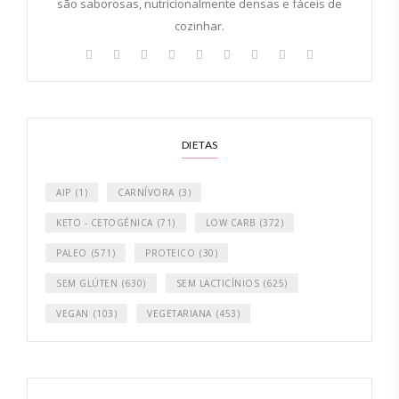
são saborosas, nutricionalmente densas e fáceis de
cozinhar.
DIETAS
AIP
(1)
CARNÍVORA
(3)
KETO - CETOGÉNICA
(71)
LOW CARB
(372)
PALEO
(571)
PROTEICO
(30)
SEM GLÚTEN
(630)
SEM LACTICÍNIOS
(625)
VEGAN
(103)
VEGETARIANA
(453)