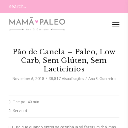
Pão de Canela – Paleo, Low
Carb, Sem Glúten, Sem
Lacticínios
November 6, 2018
38,817
Visualizações
Ana S. Guerreiro
Tempo:
40 min
Serve:
4
Eu juro que quando entrei na cozinha ia só fazer um chá, mas…