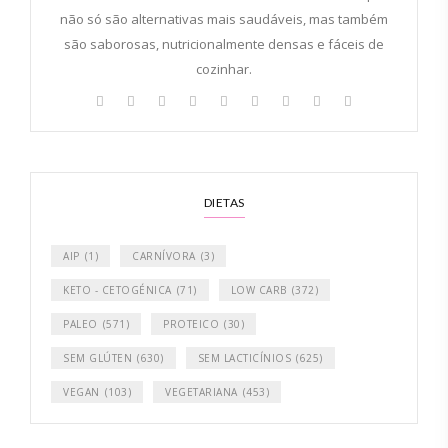
não só são alternativas mais saudáveis, mas também
são saborosas, nutricionalmente densas e fáceis de
cozinhar.
DIETAS
AIP
(1)
CARNÍVORA
(3)
KETO - CETOGÉNICA
(71)
LOW CARB
(372)
PALEO
(571)
PROTEICO
(30)
SEM GLÚTEN
(630)
SEM LACTICÍNIOS
(625)
VEGAN
(103)
VEGETARIANA
(453)