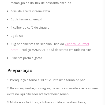
mama_paleo dá 10% de desconto em tudo
60ml de azeite virgem extra
5g de fermento em pó
1 colher de café de vinagre
2g de sal
10g de sementes de sésamo– uso da
Villarica Gourmet
Store
– código MAMAPALEO dá desconto em tudo no site
Pimenta preta a gosto
Preparação
Preaqueça o forno a 180°C e unte uma forma de pão.
Bata o espinafre, o vinagres, os ovos e o azeite azeite virgem
extra no liquidificador até ficar homogéneo.
Misture as farinhas, a linhaça moída, o psyllium husk, o