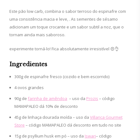
Este pão low carb, combina o sabor terroso do espinafre com
uma consistência macia e leve, . As sementes de sésamo
adicionam um toque crocante e um sabor subtil a noz, que o
tornam ainda mais saboroso.
experimente torná-lo! Fica absolutamente irresistível 😍👌
Ingredientes
300g de espinafre fresco (cozido e bem escorrido)
4 ovos grandes
90g de
farinha de amêndoa
– uso da
Prozis
– código
MAMAPALEO dá 10% de desconto
45g de linhaça dourada moída – uso da
Villarica Gourmet
Store
– código MAMAPALEO dá desconto em tudo no site
15g de psyllium husk em pó – uso da
Iswari
– código