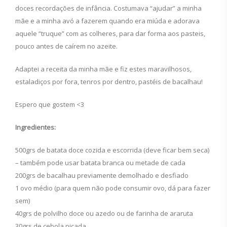
doces recordações de infância. Costumava “ajudar” a minha
mãe e a minha avó a fazerem quando era miúda e adorava
aquele “truque” com as colheres, para dar forma aos pasteis,
pouco antes de caírem no azeite.
Adaptei a receita da minha mãe e fiz estes maravilhosos,
estaladiços por fora, tenros por dentro, pastéis de bacalhau!
Espero que gostem <3
Ingredientes:
500grs de batata doce cozida e escorrida (deve ficar bem seca)
– também pode usar batata branca ou metade de cada
200grs de bacalhau previamente demolhado e desfiado
1 ovo médio (para quem não pode consumir ovo, dá para fazer
sem)
40grs de polvilho doce ou azedo ou de farinha de araruta
30grs de cebola picada