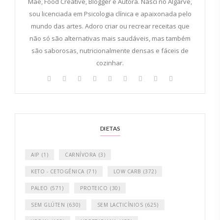
Mãe, Food Creative, Blogger e Autora. Nasci no Algarve,
sou licenciada em Psicologia clínica e apaixonada pelo
mundo das artes. Adoro criar ou recrear receitas que
não só são alternativas mais saudáveis, mas também
são saborosas, nutricionalmente densas e fáceis de
cozinhar.
DIETAS
AIP
(1)
CARNÍVORA
(3)
KETO - CETOGÉNICA
(71)
LOW CARB
(372)
PALEO
(571)
PROTEICO
(30)
SEM GLÚTEN
(630)
SEM LACTICÍNIOS
(625)