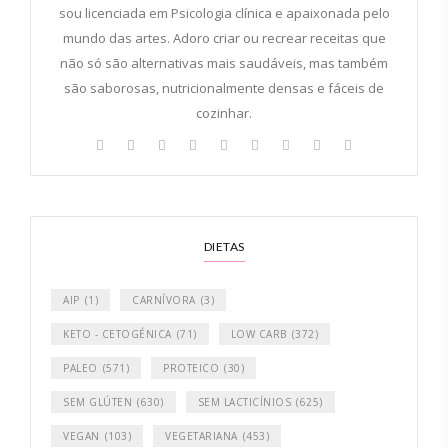
sou licenciada em Psicologia clínica e apaixonada pelo
mundo das artes. Adoro criar ou recrear receitas que
não só são alternativas mais saudáveis, mas também
são saborosas, nutricionalmente densas e fáceis de
cozinhar.
DIETAS
AIP
(1)
CARNÍVORA
(3)
KETO - CETOGÉNICA
(71)
LOW CARB
(372)
PALEO
(571)
PROTEICO
(30)
SEM GLÚTEN
(630)
SEM LACTICÍNIOS
(625)
VEGAN
(103)
VEGETARIANA
(453)