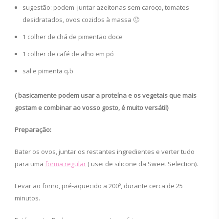
sugestão: podem juntar azeitonas sem caroço, tomates
desidratados, ovos cozidos à massa 🙂
1 colher de chá de pimentão doce
1 colher de café de alho em pó
sal e pimenta q.b
( basicamente podem usar a proteína e os vegetais que mais
gostam e combinar ao vosso gosto, é muito versátil)
Preparação:
Bater os ovos, juntar os restantes ingredientes e verter tudo
para uma
forma regular
( usei de silicone da Sweet Selection).
Levar ao forno, pré-aquecido a 200º, durante cerca de 25
minutos.