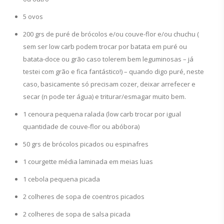
5 ovos
200 grs de puré de brócolos e/ou couve-flor e/ou chuchu (
sem ser low carb podem trocar por batata em puré ou
batata-doce ou grão caso tolerem bem leguminosas – já
testei com grão e fica fantástico!) – quando digo puré, neste
caso, basicamente só precisam cozer, deixar arrefecer e
secar (n pode ter água) e triturar/esmagar muito bem.
1 cenoura pequena ralada (low carb trocar por igual
quantidade de couve-flor ou abóbora)
50 grs de brócolos picados ou espinafres
1 courgette média laminada em meias luas
1 cebola pequena picada
2 colheres de sopa de coentros picados
2 colheres de sopa de salsa picada