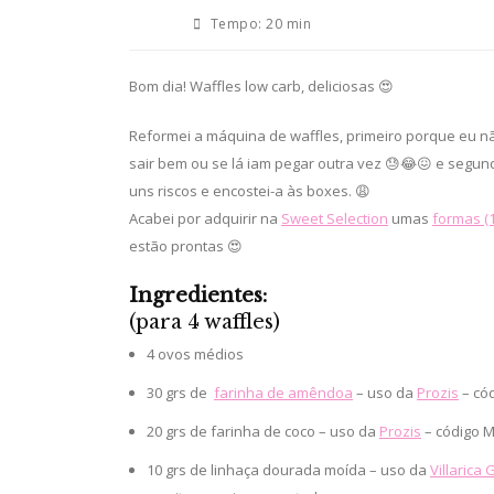
Tempo:
20 min
Bom dia! Waffles low carb, deliciosas 😍
Reformei a máquina de waffles, primeiro porque eu nã
sair bem ou se lá iam pegar outra vez 😓😂😖 e segun
uns riscos e encostei-a às boxes. 😩
Acabei por adquirir na
Sweet Selection
umas
formas (1
estão prontas 😍
Ingredientes:
(para 4 waffles)
4 ovos médios
30 grs de
farinha de amêndoa
– uso da
Prozis
– có
20 grs de farinha de coco – uso da
Prozis
– código 
10 grs de linhaça dourada moída – uso da
Villarica