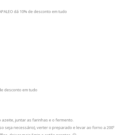
APALEO dá 10% de desconto em tudo
e desconto em tudo
 azeite, juntar as farinhas e o fermento.
so seja necessário), verter o preparado e levar ao forno a 200º
ffles, deixar mais 5min e estão prontas. 🙂