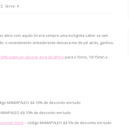
Serve:
4
o atino com aquilo lol era sempre uma incógnita saber se iam
do: o revestimento antiaderente deixava-me de pé atrás, ganhou
00% platinum silicone, livre de BPA’s)
para o forno, 10/15min e
digo MAMAPALEO dá 10% de desconto em tudo
MAMAPALEO dá 10% de desconto em tudo
 Gourmet Store
– código MAMAPALEO dá 5% de desconto em tudo