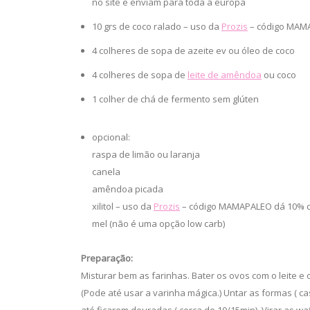
no site e enviam para toda a europa
10 grs de coco ralado – uso da
Prozis
– código MAM
4 colheres de sopa de azeite ev ou óleo de coco
4 colheres de sopa de
leite de amêndoa
ou coco
1 colher de chá de fermento sem glúten
opcional:
raspa de limão ou laranja
canela
amêndoa picada
xilitol – uso da
Prozis
– código MAMAPALEO dá 10% d
mel (não é uma opção low carb)
Preparação:
Misturar bem as farinhas. Bater os ovos com o leite e o
(Pode até usar a varinha mágica.) Untar as formas ( ca
até ficarem douradas ( cerca de 10/15min). Virar as wa