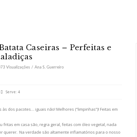
atata Caseiras – Perfeitas e
taladiças
073
Visualizações
Ana S. Guerreiro
Serve:
4
is às dos pacotes… iguais não! Melhores (“limpinhas”)! Feitas em
 fritas em casa são, regra geral, feitas com óleo vegetal, nada
er querer. Na verdade são altamente inflamatórios para o nosso