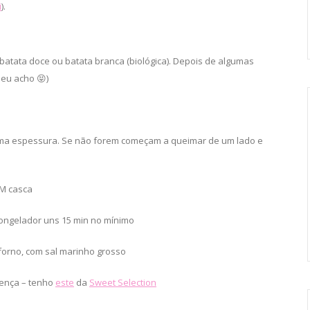
i
).
batata doce ou batata branca (biológica). Depois de algumas
 eu acho 😝)
ma espessura. Se não forem começam a queimar de um lado e
OM casca
congelador uns 15 min no mínimo
 forno, com sal marinho grosso
erença – tenho
este
da
Sweet Selection