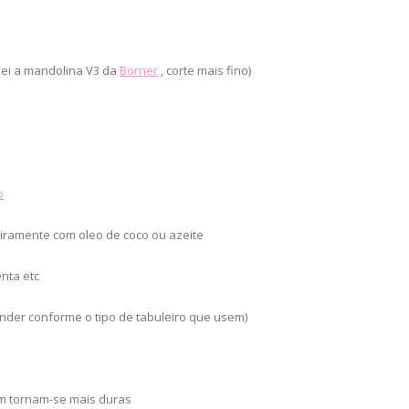
sei a mandolina V3 da
Borner
, corte mais fino)
o
igeiramente com oleo de coco ou azeite
enta etc
ender conforme o tipo de tabuleiro que usem)
rem tornam-se mais duras