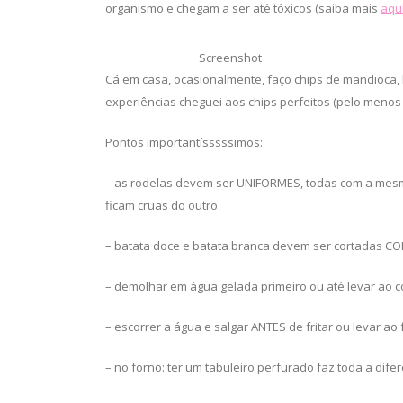
organismo e chegam a ser até tóxicos (saiba mais
aqu
Screenshot
Cá em casa, ocasionalmente, faço chips de mandioca, 
experiências cheguei aos chips perfeitos (pelo menos
Pontos importantísssssimos:
– as rodelas devem ser UNIFORMES, todas com a mes
ficam cruas do outro.
– batata doce e batata branca devem ser cortadas C
– demolhar em água gelada primeiro ou até levar ao 
– escorrer a água e salgar ANTES de fritar ou levar ao
– no forno: ter um tabuleiro perfurado faz toda a dif