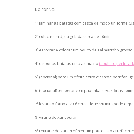
NO FORNO:
1º laminar as batatas com casca de modo uniforme (u
2º colocar em água gelada cerca de 10min
3º escorrer e colocar um pouco de sal marinho grosso
4º dispor as batatas uma a uma no
tabuleiro perfurad
5º (opcional) para um efeito extra crocante borrifar l
6º (opcional) temperar com paperika, ervas finas , pim
7º levar ao forno a 200º cerca de 15/20 min (pode dep
8º virar e deixar dourar
9º retirar e deixar arrefecer um pouco – ao arrefece