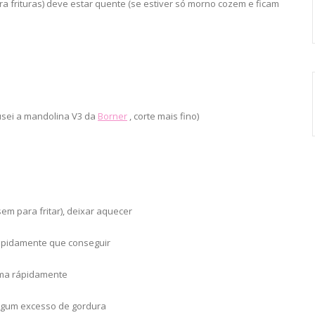
ara frituras) deve estar quente (se estiver só morno cozem e ficam
usei a mandolina V3 da
Borner
, corte mais fino)
sem para fritar), deixar aquecer
rapidamente que conseguir
uma rápidamente
 algum excesso de gordura