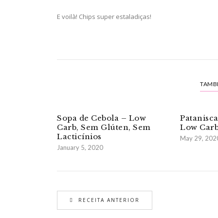
E voilà! Chips super estaladiças!
TAMB
Sopa de Cebola – Low
Patanisc
Carb, Sem Glúten, Sem
Low Carb
Lacticínios
May 29, 202
January 5, 2020
RECEITA ANTERIOR