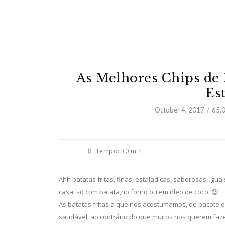
As Melhores Chips de B
Es
October 4, 2017
65,
Tempo:
30 min
Ahh batatas fritas, finas, estaladiças, saborosas, igua
casa, só com batata,no forno ou em óleo de coco. 😍
As batatas fritas a que nos acostumamos, de pacote ou
saudável, ao contrário do que muitos nos querem faz