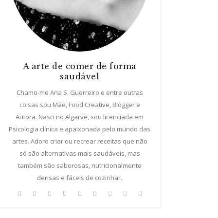
A arte de comer de forma
saudável
Chamo-me Ana S. Guerreiro e entre outras
coisas sou Mãe, Food Creative, Blogger e
Autora. Nasci no Algarve, sou licenciada em
Psicologia clínica e apaixonada pelo mundo das
artes. Adoro criar ou recrear receitas que não
só são alternativas mais saudáveis, mas
também são saborosas, nutricionalmente
densas e fáceis de cozinhar.