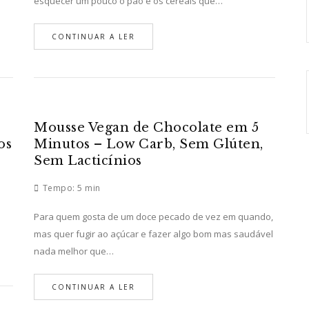
esquecer um pouco o pão e os cereais que…
CONTINUAR A LER
Mousse Vegan de Chocolate em 5
os
Minutos – Low Carb, Sem Glúten,
Sem Lacticínios
Tempo:
5 min
Para quem gosta de um doce pecado de vez em quando,
mas quer fugir ao açúcar e fazer algo bom mas saudável
nada melhor que…
CONTINUAR A LER