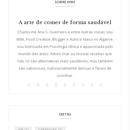
SOBRE MIM
A arte de comer de forma saudável
Chamo-me Ana S. Guerreiro e entre outras coisas sou
Mãe, Food Creative, Blogger e Autora. Nasci no Algarve,
sou licenciada em Psicologia clínica e apaixonada pelo
mundo das artes. Adoro criar ou recrear receitas que
não só são alternativas mais saudáveis, mas também
são saborosas, nutricionalmente densas e fáceis de
cozinhar.
DIETAS
AIP
(1)
CARNÍVORA
(3)