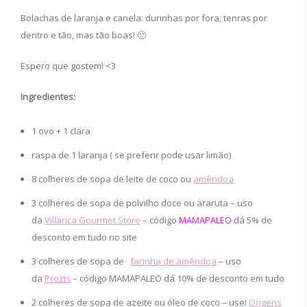
Bolachas de laranja e canela: durinhas por fora, tenras por
dentro e tão, mas tão boas! 🙂
Espero que gostem! <3
Ingredientes:
1 ovo + 1 clara
raspa de 1 laranja ( se preferir pode usar limão)
8 colheres de sopa de leite de coco ou
amêndoa
3 colheres de sopa de polvilho doce ou araruta – uso
da
Villarica Gourmet Store
– código
MAMAPALEO
dá 5% de
desconto em tudo no site
3 colheres de sopa de
farinha de amêndoa
– uso
da
Prozis
– código MAMAPALEO dá 10% de desconto em tudo
2 colheres de sopa de azeite ou óleo de coco – usei
Origens