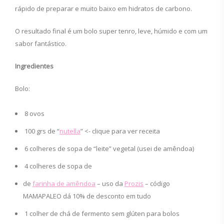
rápido de preparar e muito baixo em hidratos de carbono.
O resultado final é um bolo super tenro, leve, húmido e com um
sabor fantástico.
Ingredientes
Bolo:
8 ovos
100 grs de “
nutella
” <- clique para ver receita
6 colheres de sopa de “leite” vegetal (usei de amêndoa)
4 colheres de sopa de
de
farinha de amêndoa
– uso da
Prozis
– código
MAMAPALEO dá 10% de desconto em tudo
1 colher de chá de fermento sem glúten para bolos