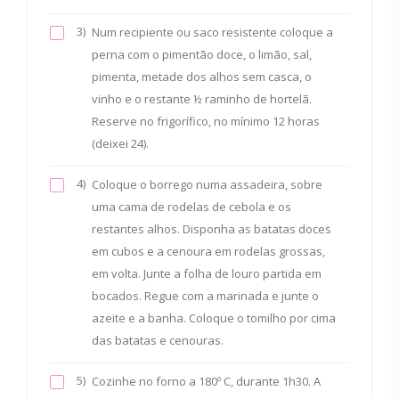
3)
Num recipiente ou saco resistente coloque a
perna com o pimentão doce, o limão, sal,
pimenta, metade dos alhos sem casca, o
vinho e o restante ½ raminho de hortelã.
Reserve no frigorífico, no mínimo 12 horas
(deixei 24).
4)
Coloque o borrego numa assadeira, sobre
uma cama de rodelas de cebola e os
restantes alhos. Disponha as batatas doces
em cubos e a cenoura em rodelas grossas,
em volta. Junte a folha de louro partida em
bocados. Regue com a marinada e junte o
azeite e a banha. Coloque o tomilho por cima
das batatas e cenouras.
5)
Cozinhe no forno a 180º C, durante 1h30. A