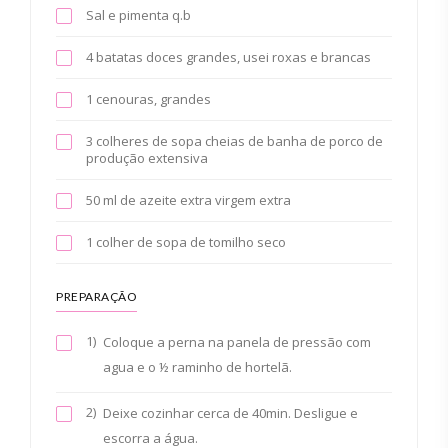
Sal e pimenta q.b
4 batatas doces grandes, usei roxas e brancas
1 cenouras, grandes
3 colheres de sopa cheias de banha de porco de
produção extensiva
50 ml de azeite extra virgem extra
1 colher de sopa de tomilho seco
PREPARAÇÃO
1)
Coloque a perna na panela de pressão com
agua e o ½ raminho de hortelã.
2)
Deixe cozinhar cerca de 40min. Desligue e
escorra a água.