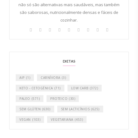
não só são alternativas mais saudáveis, mas também
são saborosas, nutricionalmente densas e fáceis de
cozinhar.
DIETAS
AIP
(1)
CARNÍVORA
(3)
KETO - CETOGÉNICA
(71)
LOW CARB
(372)
PALEO
(571)
PROTEICO
(30)
SEM GLÚTEN
(630)
SEM LACTICÍNIOS
(625)
VEGAN
(103)
VEGETARIANA
(453)