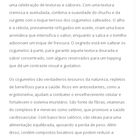
uma celebração de texturas e sabores. Com uma textura
cremosa e aveludada, combina a suavidade do chuchu e da
curgette com o toque terroso dos cogumelos salteados. O alho
e a cebola, previamente refogados em azeite, criam uma base
aromática que intensifica o sabor, enquanto a salsa e o tomilho
adicionam um toque de frescura. O segredo está em saltear os
cogumelos à parte, para garantir aquela textura dourada e
sabor concentrado, com alguns reservados para um topping
que dá um contraste visual e gustativo.
Os cogumelos são verdadeiros tesouros da natureza, repletos
de benefícios para a saúde. Ricos em antioxidantes, como a
ergotioneína, ajudam a combater o envelhecimento celular e
fortalecem o sistema imunitário. São fonte de fibras, vitaminas
do complexo B e minerais como selénio, que promove a saúde
cardiovascular. Com baixo teor calórico, são ideais para uma
alimentação equilibrada, apoiando a perda de peso. Além
disso, contêm compostos bioativos que podem reduzir a