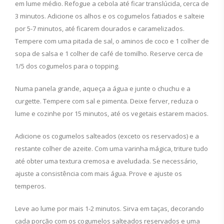
em lume médio. Refogue a cebola até ficar translúcida, cerca de
3 minutos. Adicione os alhos e os cogumelos fatiados e salteie
por 5-7 minutos, até ficarem dourados e caramelizados.
Tempere com uma pitada de sal, o aminos de coco e 1 colher de
sopa de salsa e 1 colher de café de tomilho. Reserve cerca de
1/5 dos cogumelos para o topping.
Numa panela grande, aqueça a água e junte o chuchu e a
curgette. Tempere com sal e pimenta. Deixe ferver, reduza o
lume e cozinhe por 15 minutos, até os vegetais estarem macios.
Adicione os cogumelos salteados (exceto os reservados) e a
restante colher de azeite. Com uma varinha mágica, triture tudo
até obter uma textura cremosa e aveludada. Se necessário,
ajuste a consistência com mais água. Prove e ajuste os
temperos.
Leve ao lume por mais 1-2 minutos. Sirva em taças, decorando
cada porção com os cogumelos salteados reservados e uma