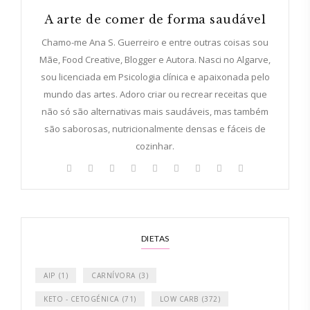
A arte de comer de forma saudável
Chamo-me Ana S. Guerreiro e entre outras coisas sou
Mãe, Food Creative, Blogger e Autora. Nasci no Algarve,
sou licenciada em Psicologia clínica e apaixonada pelo
mundo das artes. Adoro criar ou recrear receitas que
não só são alternativas mais saudáveis, mas também
são saborosas, nutricionalmente densas e fáceis de
cozinhar.
DIETAS
AIP
(1)
CARNÍVORA
(3)
KETO - CETOGÉNICA
(71)
LOW CARB
(372)