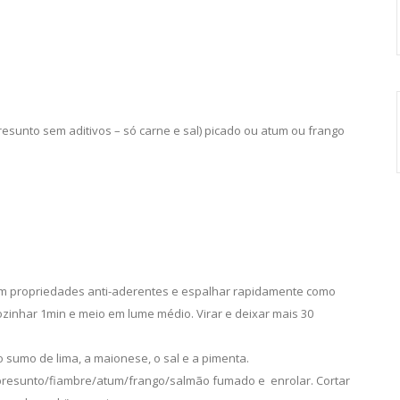
esunto sem aditivos – só carne e sal) picado ou atum ou frango
 com propriedades anti-aderentes e espalhar rapidamente como
ozinhar 1min e meio em lume médio. Virar e deixar mais 30
sumo de lima, a maionese, o sal e a pimenta.
o presunto/fiambre/atum/frango/salmão fumado e enrolar. Cortar