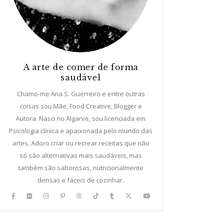
A arte de comer de forma
saudável
Chamo-me Ana S. Guerreiro e entre outras
coisas sou Mãe, Food Creative, Blogger e
Autora. Nasci no Algarve, sou licenciada em
Psicologia clínica e apaixonada pelo mundo das
artes. Adoro criar ou recrear receitas que não
só são alternativas mais saudáveis, mas
também são saborosas, nutricionalmente
densas e fáceis de cozinhar.