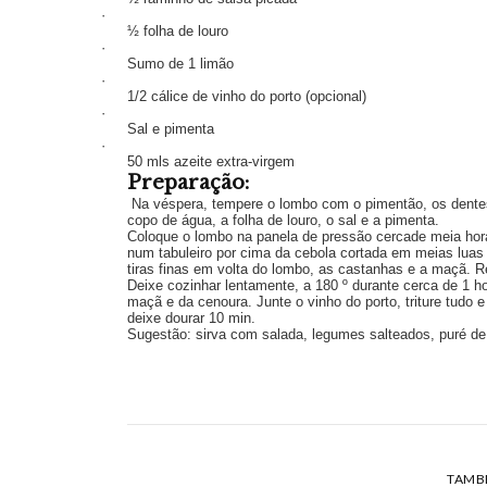
·
½ folha de louro
·
Sumo de 1 limão
·
1/2 cálice de vinho do porto (opcional)
·
Sal e pimenta
·
50 mls azeite extra-virgem
Preparação:
Na véspera, tempere o lombo com o pimentão, os dente
copo de água, a folha de louro, o sal e a pimenta.
Coloque o lombo na panela de pressão cercade meia hora
num tabuleiro por cima da cebola cortada em meias luas
tiras finas em volta do lombo, as castanhas e a maçã. 
Deixe cozinhar lentamente, a 180 º durante cerca de 1 h
maçã e da cenoura. Junte o vinho do porto, triture tudo 
deixe dourar 10 min.
Sugestão: sirva com salada, legumes salteados, puré de b
TAMB