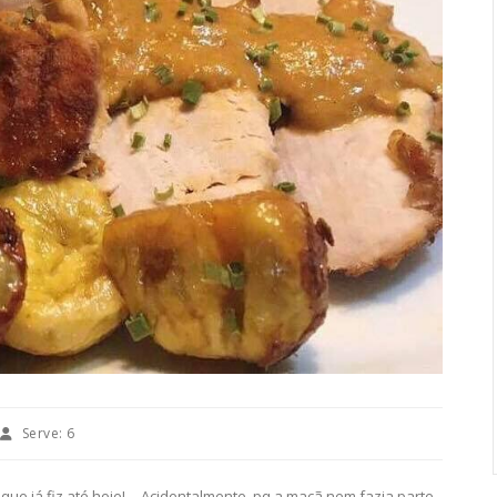
Serve:
6
que já fiz até hoje!… Acidentalmente, pq a maçã nem fazia parte