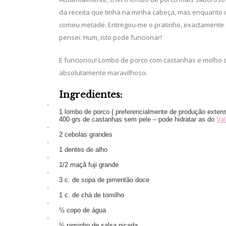
da receita que tinha na minha cabeça, mas enquanto 
comeu metade. Entregou-me o pratinho, exactamente qu
pensei: Hum, isto pode funcionar!
E funcionou! Lombo de porco com castanhas e molho de
absolutamente maravilhoso.
Ingredientes:
·
1 lombo de porco ( preferencialmente de produção exten
400 grs de castanhas sem pele – pode hidratar as do
Va
·
2 cebolas grandes
·
1 dentes de alho
·
1/2 maçã fuji grande
·
3 c. de sopa de pimentão doce
·
1 c. de chá de tomilho
·
½ copo de água
·
½ raminho de salsa picada