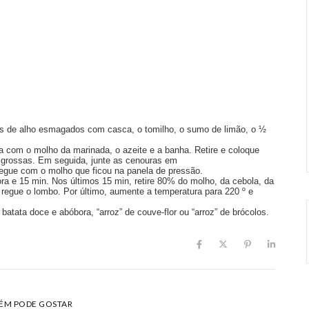
s de alho esmagados com casca, o tomilho, o sumo de limão, o ½
 com o molho da marinada, o azeite e a banha. Retire e coloque
 grossas. Em seguida, junte as cenouras em
Regue com o molho que ficou na panela de pressão.
ora e 15 min. Nos últimos 15 min, retire 80% do molho, da cebola, da
e regue o lombo. Por último, aumente a temperatura para 220 º e
atata doce e abóbora, “arroz” de couve-flor ou “arroz” de brócolos.
ÉM PODE GOSTAR