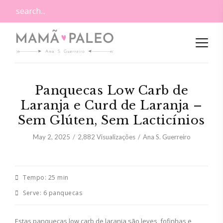
Panquecas Low Carb de
Laranja e Curd de Laranja –
Sem Glúten, Sem Lacticínios
May 2, 2025
2,882
Visualizações
Ana S. Guerreiro
Tempo:
25 min
Serve:
6 panquecas
Estas panquecas low carb de laranja são leves, fofinhas e