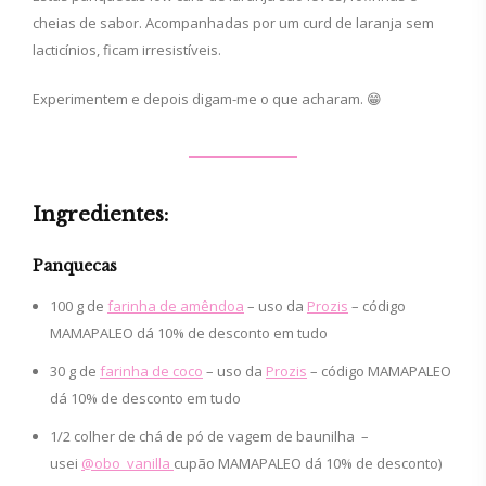
cheias de sabor. Acompanhadas por um curd de laranja sem
lacticínios, ficam irresistíveis.
Experimentem e depois digam-me o que acharam. 😁
Ingredientes:
Panquecas
100 g de
farinha de amêndoa
– uso da
Prozis
– código
MAMAPALEO dá 10% de desconto em tudo
30 g de
farinha de coco
– uso da
Prozis
– código MAMAPALEO
dá 10% de desconto em tudo
1/2 colher de chá de pó de vagem de baunilha –
usei
@obo_vanilla
cupão MAMAPALEO dá 10% de desconto)