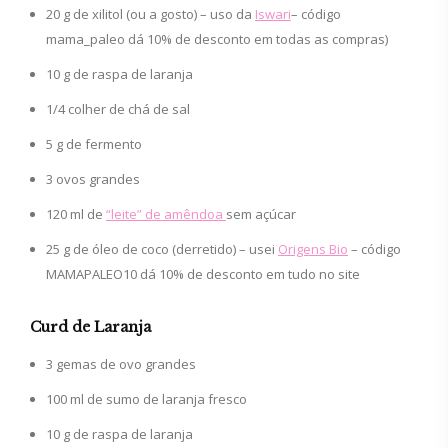
20 g de xilitol (ou a gosto) – uso da
Iswari
– código
mama_paleo dá 10% de desconto em todas as compras)
10 g de raspa de laranja
1/4 colher de chá de sal
5 g de fermento
3 ovos grandes
120 ml de
“leite” de amêndoa
sem açúcar
25 g de óleo de coco (derretido) – usei
Origens Bio
– código
MAMAPALEO10 dá 10% de desconto em tudo no site
Curd de Laranja
3 gemas de ovo grandes
100 ml de sumo de laranja fresco
10 g de raspa de laranja