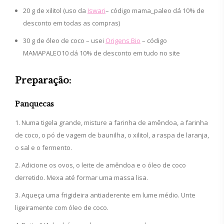
20 g de xilitol (uso da
Iswari
– código mama_paleo dá 10% de
desconto em todas as compras)
30 g de óleo de coco – usei
Origens Bio
– código
MAMAPALEO10 dá 10% de desconto em tudo no site
Preparação:
Panquecas
Numa tigela grande, misture a farinha de amêndoa, a farinha
de coco, o pó de vagem de baunilha, o xilitol, a raspa de laranja,
o sal e o fermento.
Adicione os ovos, o leite de amêndoa e o óleo de coco
derretido. Mexa até formar uma massa lisa.
Aqueça uma frigideira antiaderente em lume médio. Unte
ligeiramente com óleo de coco.