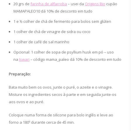
20 grs de
farinha de alfarroba
– usei da
Origens Bio
cupão
MAMAPALEO10 dá 10% de desconto em tudo
1 e ½ colher de chá de fermento para bolos sem glúten
1 colher de chá de vinagre de sidra ou coco
1 colher de café de sal marinho
Opcional:
1 colher de sopa de psyllium husk em pó – uso
na
Iswari
– código mama_paleo dá 10% de desconto em tudo
Preparação:
Bata muito bem os ovos, junte o puré, o azeite e o vinagre.
Misture os ingredientes secos à parte e em seguida junte-os
aos ovos e ao puré.
Coloque numa forma de silicone para bolo inglês e leve ao
forno a 180º durante cerca de 45 min.