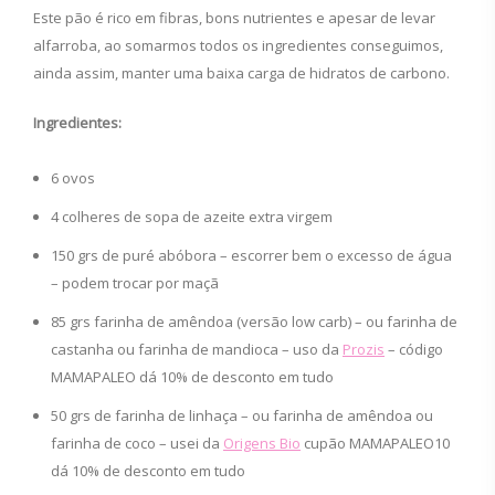
Este pão é rico em fibras, bons nutrientes e apesar de levar
alfarroba, ao somarmos todos os ingredientes conseguimos,
ainda assim, manter uma baixa carga de hidratos de carbono.
Ingredientes:
6 ovos
4 colheres de sopa de azeite extra virgem
150 grs de puré abóbora – escorrer bem o excesso de água
– podem trocar por maçã
85 grs farinha de amêndoa (versão low carb) – ou farinha de
castanha ou farinha de mandioca – uso da
Prozis
– código
MAMAPALEO dá 10% de desconto em tudo
50 grs de farinha de linhaça – ou farinha de amêndoa ou
farinha de coco – usei da
Origens Bio
cupão MAMAPALEO10
dá 10% de desconto em tudo