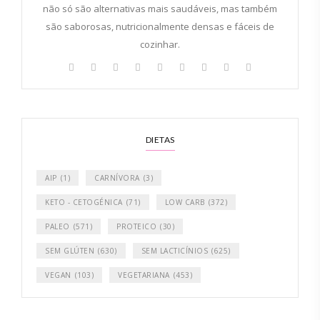
não só são alternativas mais saudáveis, mas também
são saborosas, nutricionalmente densas e fáceis de
cozinhar.
DIETAS
AIP
(1)
CARNÍVORA
(3)
KETO - CETOGÉNICA
(71)
LOW CARB
(372)
PALEO
(571)
PROTEICO
(30)
SEM GLÚTEN
(630)
SEM LACTICÍNIOS
(625)
VEGAN
(103)
VEGETARIANA
(453)