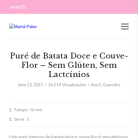
Puré de Batata Doce e Couve-
Flor – Sem Glúten, Sem
Lactcínios
June 13, 2017
16,519
Visualizações
Ana S. Guerreiro
Tempo:
10 min
Serve:
3
Este puré cremoso de batata-doce e couve-flor é uma deliciosa