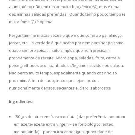
atum (até pq não tem um ar muito fotogénico
😝
), mas é uma
das minhas saladas preferidas. Quando tenho pouco tempo (e
muita fome
🤣
) é óptima.
Perguntam-me muitas vezes o que é que como ao pa, almoço,
jantar, etc… a verdade é que acabo por nem partilhar pq como
quase sempre coisas muito simples que nem precisam
propriamente de receita. Adoro sopa, saladas, fruta, carne e
peixe grelhados acompanhados c/legumes cozidos ou salada.
Não perco muito tempo, especialmente quando cozinho só
para mim. Acima de tudo, tento que sejam pratos
nutricionalmente densos, saciantes e, claro, saborosos!
Ingredientes:
150 grs de atum em frasco ou lata ( dar preferência por atum
em azeite/azeite extra virgem – se for biológico, então,
melhor ainda) – podem trocar por igual quantidade de