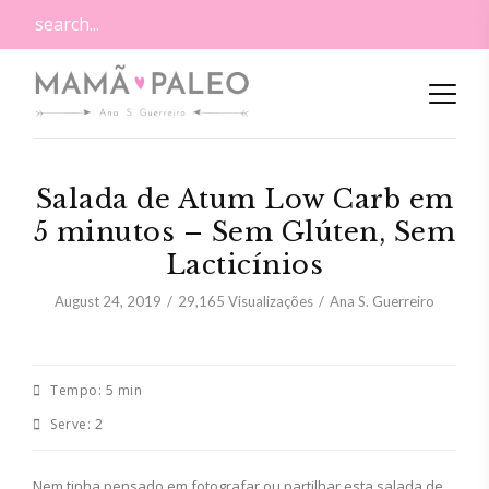
Salada de Atum Low Carb em
5 minutos – Sem Glúten, Sem
Lacticínios
August 24, 2019
29,165
Visualizações
Ana S. Guerreiro
Tempo:
5 min
Serve:
2
Nem tinha pensado em fotografar ou partilhar esta salada de