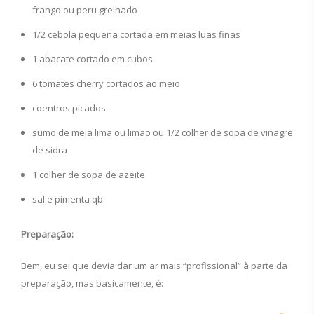
frango ou peru grelhado
1/2 cebola pequena cortada em meias luas finas
1 abacate cortado em cubos
6 tomates cherry cortados ao meio
coentros picados
sumo de meia lima ou limão ou 1/2 colher de sopa de vinagre
de sidra
1 colher de sopa de azeite
sal e pimenta qb
Preparação:
Bem, eu sei que devia dar um ar mais “profissional” à parte da
preparação, mas basicamente, é: