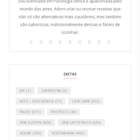
sou licenciada em Psicologia clínica e apaixonada pelo
mundo das artes. Adoro criar ou recrear receitas que
não só são alternativas mais saudáveis, mas também
são saborosas, nutricionalmente densas e fáceis de
cozinhar.
DIETAS
AIP
(1)
CARNÍVORA
(3)
KETO - CETOGÉNICA
(71)
LOW CARB
(372)
PALEO
(571)
PROTEICO
(30)
SEM GLÚTEN
(630)
SEM LACTICÍNIOS
(625)
VEGAN
(103)
VEGETARIANA
(453)