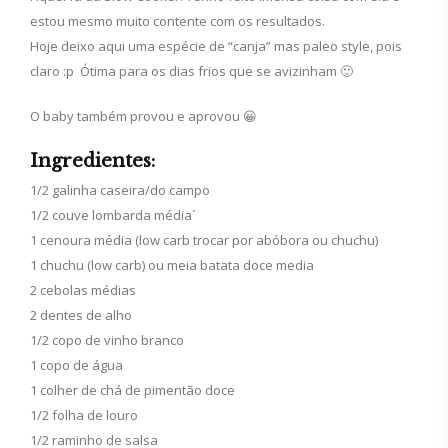
estou mesmo muito contente com os resultados.
Hoje deixo aqui uma espécie de “canja” mas paleo style, pois
claro :p Ótima para os dias frios que se avizinham 🙂
O baby também provou e aprovou 😀
Ingredientes:
1/2 galinha caseira/do campo
1/2 couve lombarda média´
1 cenoura média (low carb trocar por abóbora ou chuchu)
1 chuchu (low carb) ou meia batata doce media
2 cebolas médias
2 dentes de alho
1/2 copo de vinho branco
1 copo de água
1 colher de chá de pimentão doce
1/2 folha de louro
1/2 raminho de salsa