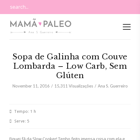
Sopa de Galinha com Couve
Lombarda – Low Carb, Sem
Glúten
November 11, 2016
15,311
Visualizações
Ana S. Guerreiro
Tempo:
1 h
Serve:
5
Fiquei fã da Slow Cooker! Tenho feito imensa coisa com ela e