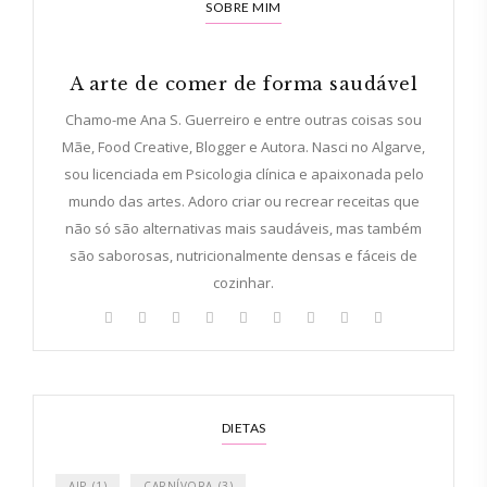
SOBRE MIM
A arte de comer de forma saudável
Chamo-me Ana S. Guerreiro e entre outras coisas sou
Mãe, Food Creative, Blogger e Autora. Nasci no Algarve,
sou licenciada em Psicologia clínica e apaixonada pelo
mundo das artes. Adoro criar ou recrear receitas que
não só são alternativas mais saudáveis, mas também
são saborosas, nutricionalmente densas e fáceis de
cozinhar.
DIETAS
AIP
(1)
CARNÍVORA
(3)