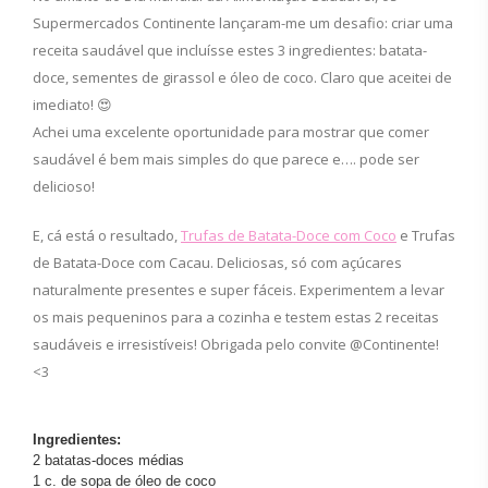
Supermercados Continente lançaram-me um desafio: criar uma
receita saudável que incluísse estes 3 ingredientes: batata-
doce, sementes de girassol e óleo de coco. Claro que aceitei de
imediato! 😍
Achei uma excelente oportunidade para mostrar que comer
saudável é bem mais simples do que parece e…. pode ser
delicioso!
E, cá está o resultado,
Trufas de Batata-Doce com Coco
e Trufas
de Batata-Doce com Cacau. Deliciosas, só com açúcares
naturalmente presentes e super fáceis. Experimentem a levar
os mais pequeninos para a cozinha e testem estas 2 receitas
saudáveis e irresistíveis! Obrigada pelo convite @Continente!
<3
Ingredientes:
2 batatas-doces médias
1 c. de sopa de óleo de coco