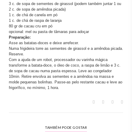
3 c. de sopa de sementes de girassol (podem também juntar 1 ou
2 c. de sopa de amêndoa picada)
1 c. de chá de canela em pó
1 c. de chá de raspa de laranja
80 gr de cacau cru em pó
opcional: mel ou pasta de tâmaras para adoçar
Preparação:
Asse as batatas-doces e deixe arrefecer.
Numa frigideira torre as sementes de girassol e a amêndoa picada.
Reserve.
Com a ajuda de um robot, processador ou varinha mágica
transforme a batata-doce, o óleo de coco, a raspa de limão e 3 c.
de sopa de cacau numa pasta espessa. Leve ao congelador
10min. Retire envolva as sementes e a amêndoa na massa e
molde pequenas bolinhas. Passe-as pelo restante cacau e leve ao
frigorífico, no mínimo, 1 hora.
TAMBÉM PODE GOSTAR