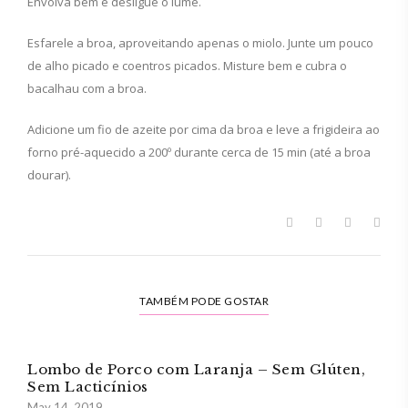
Envolva bem e desligue o lume.
Esfarele a broa, aproveitando apenas o miolo. Junte um pouco
de alho picado e coentros picados. Misture bem e cubra o
bacalhau com a broa.
Adicione um fio de azeite por cima da broa e leve a frigideira ao
forno pré-aquecido a 200º durante cerca de 15 min (até a broa
dourar).
TAMBÉM PODE GOSTAR
Lombo de Porco com Laranja – Sem Glúten,
Sem Lacticínios
May 14, 2019