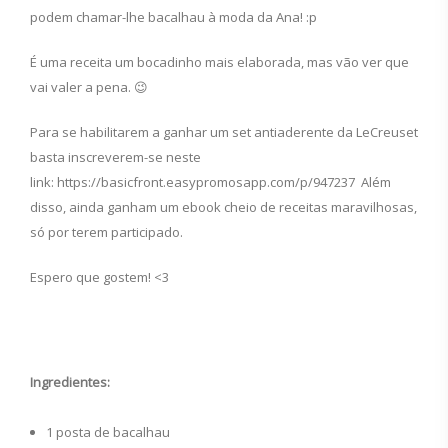
podem chamar-lhe bacalhau à moda da Ana! :p
É uma receita um bocadinho mais elaborada, mas vão ver que
vai valer a pena. 😉
Para se habilitarem a ganhar um set antiaderente da LeCreuset
basta inscreverem-se neste
link: https://basicfront.easypromosapp.com/p/947237 Além
disso, ainda ganham um ebook cheio de receitas maravilhosas,
só por terem participado.
Espero que gostem! <3
Ingredientes:
1 posta de bacalhau