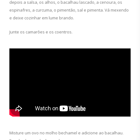
depois a salsa, os alhos, o bacalhau lascado, a cenoura, os
espinafres, a curcuma, o pimentão, sal e pimenta. Vá mexendo
e deixe cozinhar em lume brando.
Junte os camarões e os coentros.
Misture um ovo no molho bechamel e adicione ao bacalhau.