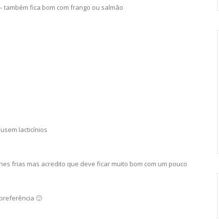
) – também fica bom com frango ou salmão
 usem lacticínios
rnes frias mas acredito que deve ficar muito bom com um pouco
preferência 🙂