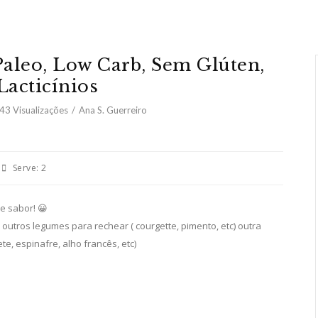
aleo, Low Carb, Sem Glúten,
acticínios
743
Visualizações
Ana S. Guerreiro
Serve:
2
e sabor! 😀
 outros legumes para rechear ( courgette, pimento, etc) outra
te, espinafre, alho francês, etc)