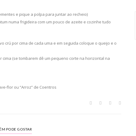
sementes e pique a polpa para juntar ao recheio)
 atum numa frigideira com um pouco de azeite e cozinhe tudo
vo crú por cima de cada uma e em seguida coloque o queijo e o
or cima (se tombarem dê um pequeno corte na horizontal na
e-flor ou “Arroz” de Coentros
ÉM PODE GOSTAR