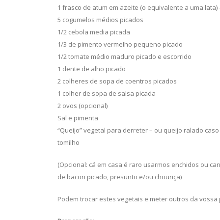
1 frasco de atum em azeite (o equivalente a uma lata
5 cogumelos médios picados
1/2 cebola media picada
1/3 de pimento vermelho pequeno picado
1/2 tomate médio maduro picado e escorrido
1 dente de alho picado
2 colheres de sopa de coentros picados
1 colher de sopa de salsa picada
2 ovos (opcional)
Sal e pimenta
“Queijo” vegetal para derreter – ou queijo ralado caso
tomilho
(Opcional: cá em casa é raro usarmos enchidos ou ca
de bacon picado, presunto e/ou chouriça)
Podem trocar estes vegetais e meter outros da vossa 