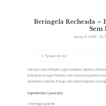
Beringela Recheada – P
Sem L
January 9, 2018
26,
Tempo:
40 min
Sai mais uma refeição, super simples, rápida e cheia d
Este prato é super flexível, com esta base podem usar
proteínas ( salmão, frango, etc) outros legumes (courge
Ingredientes: ( para 2px)
1 beringela grande