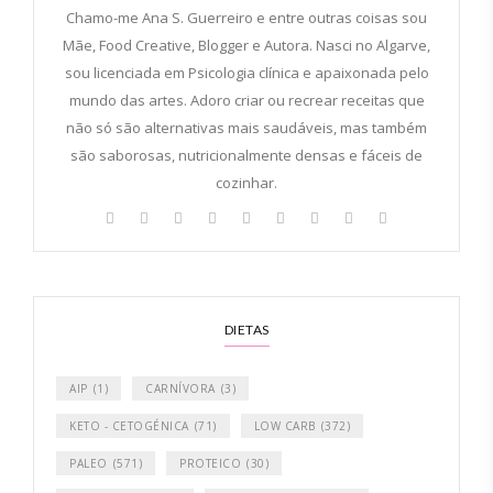
Chamo-me Ana S. Guerreiro e entre outras coisas sou
Mãe, Food Creative, Blogger e Autora. Nasci no Algarve,
sou licenciada em Psicologia clínica e apaixonada pelo
mundo das artes. Adoro criar ou recrear receitas que
não só são alternativas mais saudáveis, mas também
são saborosas, nutricionalmente densas e fáceis de
cozinhar.
DIETAS
AIP
(1)
CARNÍVORA
(3)
KETO - CETOGÉNICA
(71)
LOW CARB
(372)
PALEO
(571)
PROTEICO
(30)