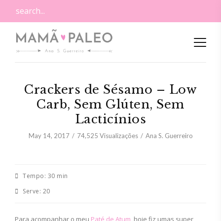
Crackers de Sésamo – Low
Carb, Sem Glúten, Sem
Lacticínios
May 14, 2017
74,525
Visualizações
Ana S. Guerreiro
Tempo:
30 min
Serve:
20
Para acompanhar o meu
Paté de Atum
, hoje fiz umas super