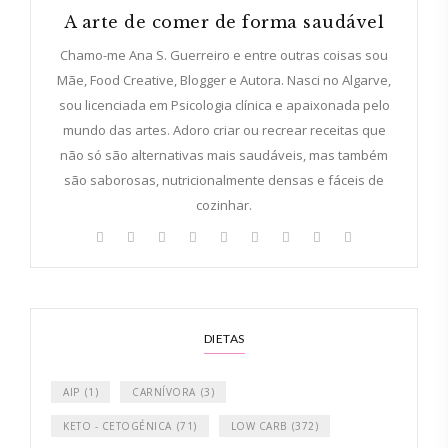
A arte de comer de forma saudável
Chamo-me Ana S. Guerreiro e entre outras coisas sou
Mãe, Food Creative, Blogger e Autora. Nasci no Algarve,
sou licenciada em Psicologia clínica e apaixonada pelo
mundo das artes. Adoro criar ou recrear receitas que
não só são alternativas mais saudáveis, mas também
são saborosas, nutricionalmente densas e fáceis de
cozinhar.
DIETAS
AIP
(1)
CARNÍVORA
(3)
KETO - CETOGÉNICA
(71)
LOW CARB
(372)