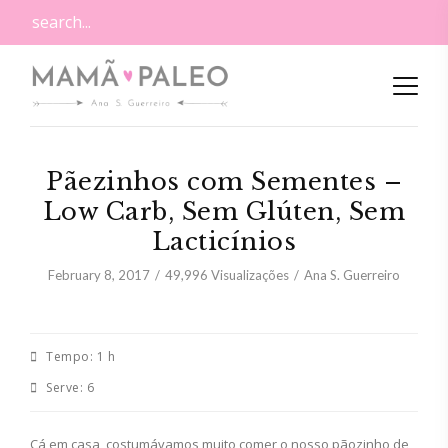
Pãezinhos com Sementes –
Low Carb, Sem Glúten, Sem
Lacticínios
February 8, 2017
49,996
Visualizações
Ana S. Guerreiro
Tempo:
1 h
Serve:
6
Cá em casa, costumávamos muito comer o nosso pãozinho de