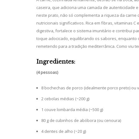
caseira, que adiciona uma camada de autenticidade e 
neste prato, não só complementa a riqueza da carne 
nutricionais significativos. Rica em fibras, vitaminas
digestiva, fortalece o sistema imunitário e contribui
toque adocicado, equilibrando os sabores, enquanto o
remetendo para a tradição mediterrânica. Como viu 
Ingredientes:
(4 pessoas)
8 bochechas de porco (idealmente porco preto) ou vi
2 cebolas médias (~200 g)
1 couve lombarda média (~500 g)
80 g de cubinhos de abóbora (ou cenoura)
4 dentes de alho (~20 g)