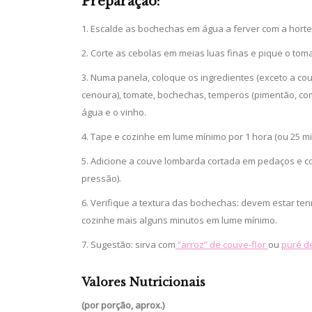
Preparação:
Escalde as bochechas em água a ferver com a hortelã
Corte as cebolas em meias luas finas e pique o tom
Numa panela, coloque os ingredientes (exceto a couv
cenoura), tomate, bochechas, temperos (pimentão, comi
água e o vinho.
Tape e cozinhe em lume mínimo por 1 hora (ou 25 m
Adicione a couve lombarda cortada em pedaços e co
pressão).
Verifique a textura das bochechas: devem estar ten
cozinhe mais alguns minutos em lume mínimo.
Sugestão: sirva com
“arroz” de couve-flor
ou
puré de
Valores Nutricionais
(por porção, aprox.)