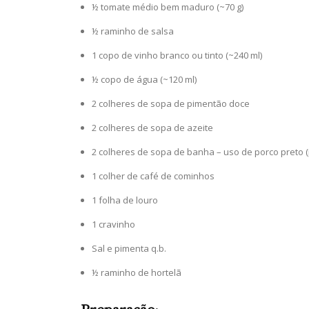
½ tomate médio bem maduro (~70 g)
½ raminho de salsa
1 copo de vinho branco ou tinto (~240 ml)
½ copo de água (~120 ml)
2 colheres de sopa de pimentão doce
2 colheres de sopa de azeite
2 colheres de sopa de banha – uso de porco preto (
1 colher de café de cominhos
1 folha de louro
1 cravinho
Sal e pimenta q.b.
½ raminho de hortelã