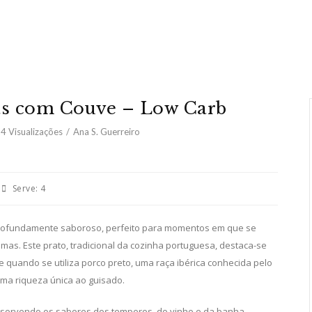
as com Couve – Low Carb
24
Visualizações
Ana S. Guerreiro
Serve:
4
profundamente saboroso, perfeito para momentos em que se
mas. Este prato, tradicional da cozinha portuguesa, destaca-se
e quando se utiliza porco preto, uma raça ibérica conhecida pelo
uma riqueza única ao guisado.
absorvendo os sabores dos temperos, do vinho e da banha