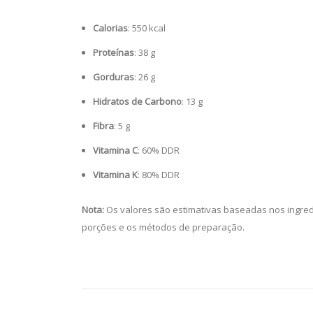
Calorias
: 550 kcal
Proteínas
: 38 g
Gorduras
: 26 g
Hidratos de Carbono
: 13 g
Fibra
: 5 g
Vitamina C
: 60% DDR
Vitamina K
: 80% DDR
Nota:
Os valores são estimativas baseadas nos ingred
porções e os métodos de preparação.