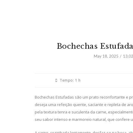
Bochechas Estufad
May 18, 2025
13,0
Tempo:
1 h
Bochechas Estufadas são um prato reconfortante e 
deseja uma refeição quente, saciante e repleta de aro
pela textura tenra e suculenta da carne, especialment
seu sabor intenso e marmoreio natural, que confere 
A carne, cozinhada lentamente, desfaz-se na boca, 