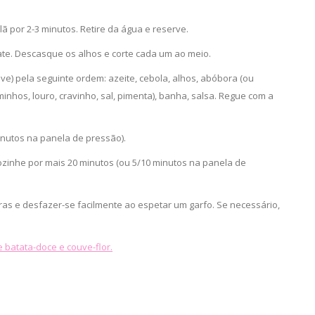
 por 2-3 minutos. Retire da água e reserve.
ate. Descasque os alhos e corte cada um ao meio.
e) pela seguinte ordem: azeite, cebola, alhos, abóbora (ou
nhos, louro, cravinho, sal, pimenta), banha, salsa. Regue com a
inutos na panela de pressão).
zinhe por mais 20 minutos (ou 5/10 minutos na panela de
ras e desfazer-se facilmente ao espetar um garfo. Se necessário,
 batata-doce e couve-flor.