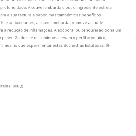
profundidade. A couve lombarda,o outro ingrediente estrela
com a sua textura e sabor, mas também traz benefícios
 C e K, e antioxidantes, a couve lombarda promove a saúde
 para a redução de inflamações. A abóbora (ou cenoura) adiciona um
 pimentão doce e os cominhos elevam o perfil aromático,
tem mesmo que experimentar estas Bochechas Estufadas. 😁
tela (~800 g)