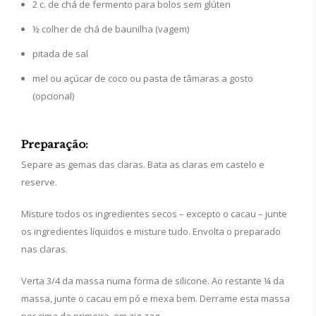
2 c. de chá de fermento para bolos sem glúten
½ colher de chá de baunilha (vagem)
pitada de sal
mel ou açúcar de coco ou pasta de tâmaras a gosto
(opcional)
Preparação:
Separe as gemas das claras. Bata as claras em castelo e
reserve.
Misture todos os ingredientes secos – excepto o cacau – junte
os ingredientes líquidos e misture tudo. Envolta o preparado
nas claras.
Verta 3/4 da massa numa forma de silicone. Ao restante ¼ da
massa, junte o cacau em pó e mexa bem. Derrame esta massa
por cima da primeira, em zig-zag.