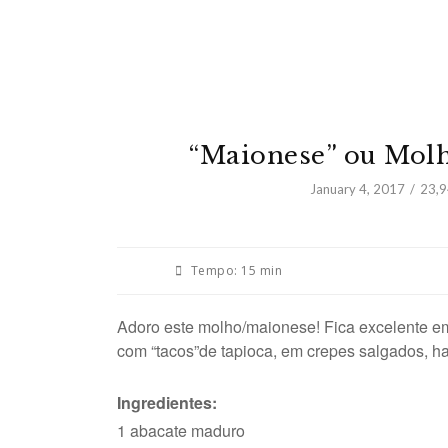
“Maionese” ou Molh
January 4, 2017
23,
Tempo:
15 min
Adoro este molho/maionese! Fica excelente em
com “tacos”de tapioca, em crepes salgados, h
Ingredientes:
1 abacate maduro