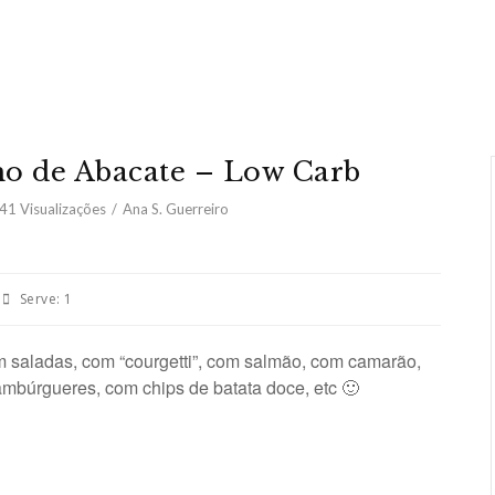
o de Abacate – Low Carb
941
Visualizações
Ana S. Guerreiro
Serve:
1
 saladas, com “courgetti”, com salmão, com camarão,
ambúrgueres, com chips de batata doce, etc 🙂