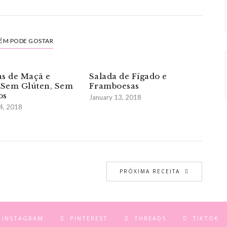
ÉM PODE GOSTAR
s de Maçã e
Salada de Fígado e
 Sem Glúten, Sem
Framboesas
os
January 13, 2018
4, 2018
PRÓXIMA RECEITA
INSTAGRAM
PINTEREST
THREADS
TIKTOK