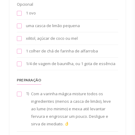
Opcional
1 ovo
uma casca de limão pequena
xilitol, açúcar de coco ou mel
1 colher de chá de farinha de alfarroba
1/4 de vagem de baunilha, ou 1 gota de essência
PREPARAÇÃO
1)
Com a varinha mágica misture todos os
ingredientes (menos a casca de limão), leve
ao lume (no minimo) e mexa até levantar
fervura e engrossar um pouco. Desligue e
sirva de imediato.