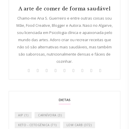
A arte de comer de forma saudável
Chamo-me Ana S. Guerreiro e entre outras coisas sou
Mãe, Food Creative, Blogger e Autora. Nasci no Algarve,
sou licenciada em Psicologia clínica e apaixonada pelo
mundo das artes. Adoro criar ou recrear receitas que
não só são alternativas mais saudáveis, mas também
são saborosas, nutricionalmente densas e fáceis de
cozinhar.
DIETAS
AIP
(1)
CARNÍVORA
(3)
KETO - CETOGÉNICA
(71)
LOW CARB
(372)