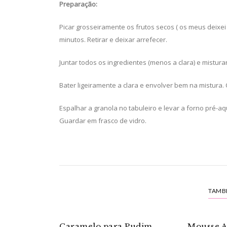
Preparação:
Picar grosseiramente os frutos secos ( os meus deixei i
minutos. Retirar e deixar arrefecer.
Juntar todos os ingredientes (menos a clara) e mistura
Bater ligeiramente a clara e envolver bem na mistura
Espalhar a granola no tabuleiro e levar a forno pré-aq
Guardar em frasco de vidro.
TAMB
Caramelo para Pudim
Mousse A