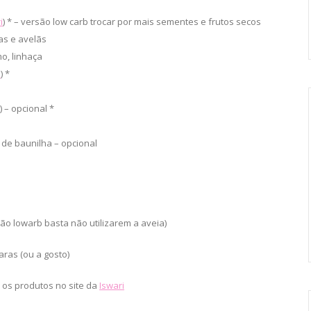
i
) * – versão low carb trocar por mais sementes e frutos secos
as e avelãs
o, linhaça
i
) *
) – opcional *
 de baunilha – opcional
ão lowarb basta não utilizarem a aveia)
aras (ou a gosto)
os produtos no site da
Iswari