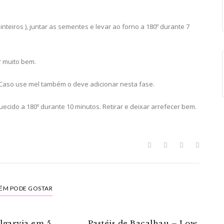
nteiros ), juntar as sementes e levar ao forno a 180º durante 7
r muito bem.
. Caso use mel também o deve adicionar nesta fase.
uecido a 180º durante 10 minutos. Retirar e deixar arrefecer bem.
ÉM PODE GOSTAR
lgarvia em 5
Pastéis de Bacalhau – Low