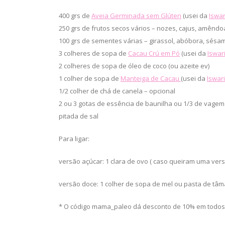
400 grs de
Aveia Germinada sem Glúten
(usei da
Iswar
250 grs de frutos secos vários – nozes, cajus, amêndo
100 grs de sementes várias – girassol, abóbora, sésam
3 colheres de sopa de
Cacau Crú em Pó
(usei da
Iswar
2 colheres de sopa de óleo de coco (ou azeite ev)
1 colher de sopa de
Manteiga de Cacau
(usei da
Iswari
1/2 colher de chá de canela – opcional
2 ou 3 gotas de essência de baunilha ou 1/3 de vagem
pitada de sal
Para ligar:
versão açúcar: 1 clara de ovo ( caso queiram uma vers
versão doce: 1 colher de sopa de mel ou pasta de tâm
* O código mama_paleo dá desconto de 10% em todos 