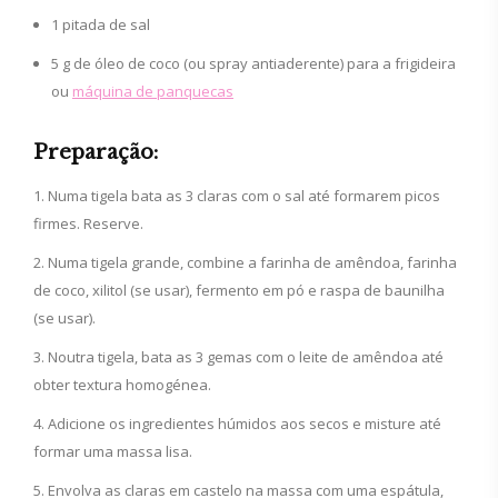
1 pitada de sal
5 g de óleo de coco (ou spray antiaderente) para a frigideira
ou
máquina de panquecas
Preparação:
Numa tigela bata as 3 claras com o sal até formarem picos
firmes. Reserve.
Numa tigela grande, combine a farinha de amêndoa, farinha
de coco, xilitol (se usar), fermento em pó e raspa de baunilha
(se usar).
Noutra tigela, bata as 3 gemas com o leite de amêndoa até
obter textura homogénea.
Adicione os ingredientes húmidos aos secos e misture até
formar uma massa lisa.
Envolva as claras em castelo na massa com uma espátula,