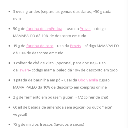
3 ovos grandes (separe as gemas das claras, ~50 g cada
ovo)
50 g de
farinha de amêndoa
– uso da
Prozis
– código
MAMAPALEO dá 10% de desconto em tudo
15 g de
farinha de coco
– uso da
Prozis
– código MAMAPALEO
dá 10% de desconto em tudo
1 colher de cĥá de xilitol (opcional, para doçura) – uso
da
Iswari
– código mama_paleo dá 10% de desconto em tudo
1 pitada de baunilha em pó – usei da
Obo Vanilla
cupão
MAMA_PALEO dá 10% de desconto em compras online
2 g de fermento em pó (sem glúten, ~1/2 colher de chá)
60 ml de bebida de amêndoa sem açúcar (ou outro “leite”
vegetal)
75 g de mirtilos frescos (lavados e secos)