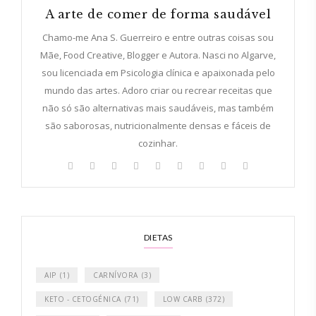
A arte de comer de forma saudável
Chamo-me Ana S. Guerreiro e entre outras coisas sou
Mãe, Food Creative, Blogger e Autora. Nasci no Algarve,
sou licenciada em Psicologia clínica e apaixonada pelo
mundo das artes. Adoro criar ou recrear receitas que
não só são alternativas mais saudáveis, mas também
são saborosas, nutricionalmente densas e fáceis de
cozinhar.
DIETAS
AIP
(1)
CARNÍVORA
(3)
KETO - CETOGÉNICA
(71)
LOW CARB
(372)