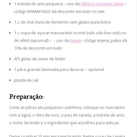
1 estrela de anis pequena – uso da
Villarica Gourmet Store
–
código MAMAPALEO dá desconto em tudo no site
1 c. de chá cheia de fermento sem glúten para bolos
1 c. sopa de açucar mascavado ou mel (não são low carb) ou
de xilitol (opcional) – – uso da
Iswari
– código mama_paleo dá
10% de desconto em tudo
4/5 gotas de sumo de limão
1 pêra grande laminada para decorar – opcional
pitada de sal
Preparação:
Corte as pêras em pequenos cubinhos, coloque-os num tacho
com a água, o óleo de coco, o pau de canela, a estrela de anis,
o sumo de limão e o ingrediente que escolheu para adoçar.
Deixe cozinhar 15 min em lume brando. Retire o pau de canela