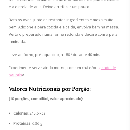
e a estrela de anis. Deixe arrefecer um pouco.
Bata os ovos, junte os restantes ingredientes e mexa muito
bem. Adicione a pêra cozida e a calda, envolva bem na massa.
Verta o preparado numa forma redonda e decore com a pêra
laminada.
Leve ao forno, pré-aquecido, a 180 º durante 40 min.
Experimente servir ainda morno, com um chá e/ou
gelado de
baunilh
a.
Valores Nutricionais por Porção:
(10 porções, com xilitol, valor aproximado)
:
Calorias
: 215,6 kcal
Proteínas
: 6,36 g