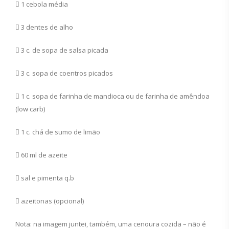
 1 cebola média
 3 dentes de alho
 3 c. de sopa de salsa picada
 3 c. sopa de coentros picados
 1 c. sopa de farinha de mandioca ou de farinha de amêndoa
(low carb)
 1 c. chá de sumo de limão
 60 ml de azeite
 sal e pimenta q.b
 azeitonas (opcional)
Nota: na imagem juntei, também, uma cenoura cozida – não é