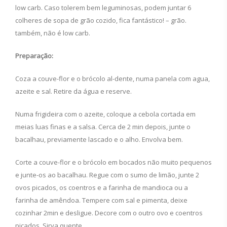
low carb. Caso tolerem bem leguminosas, podem juntar 6
colheres de sopa de grão cozido, fica fantástico! – grão.
também, não é low carb.
Preparação:
Coza a couve-flor e o brócolo al-dente, numa panela com agua,
azeite e sal. Retire da água e reserve.
Numa frigideira com o azeite, coloque a cebola cortada em
meias luas finas e a salsa. Cerca de 2 min depois, junte o
bacalhau, previamente lascado e o alho. Envolva bem.
Corte a couve-flor e o brócolo em bocados não muito pequenos
e junte-os ao bacalhau. Regue com o sumo de limão, junte 2
ovos picados, os coentros e a farinha de mandioca ou a
farinha de amêndoa. Tempere com sal e pimenta, deixe
cozinhar 2min e desligue. Decore com o outro ovo e coentros
picados. Sirva quente.