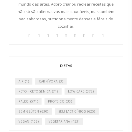
mundo das artes. Adoro criar ou recrear receitas que
não só são alternativas mais saudáveis, mas também
são saborosas, nutricionalmente densas e fáceis de
cozinhar.
DIETAS
AIP
(1)
CARNÍVORA
(3)
KETO - CETOGÉNICA
(71)
LOW CARB
(372)
PALEO
(571)
PROTEICO
(30)
SEM GLÚTEN
(630)
SEM LACTICÍNIOS
(625)
VEGAN
(103)
VEGETARIANA
(453)