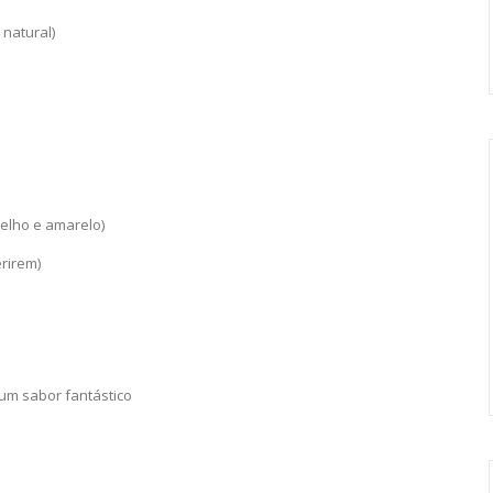
 natural)
melho e amarelo)
rirem)
 um sabor fantástico