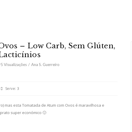
vos – Low Carb, Sem Glúten,
acticínios
95
Visualizações
Ana S. Guerreiro
Serve:
3
ro) mas esta Tomatada de Atum com Ovos é maravilhosa e
 prato super económico 🙂