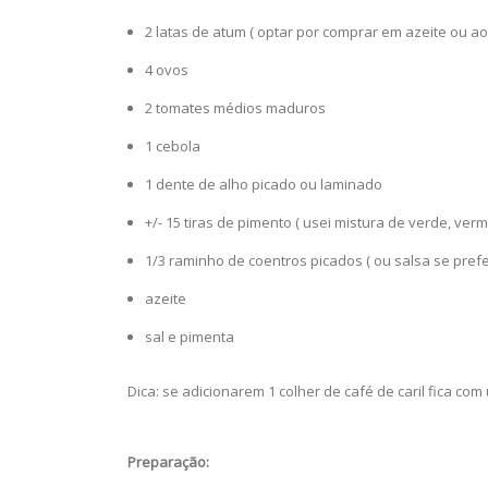
2 latas de atum ( optar por comprar em azeite ou ao
4 ovos
2 tomates médios maduros
1 cebola
1 dente de alho picado ou laminado
+/- 15 tiras de pimento ( usei mistura de verde, ver
1/3 raminho de coentros picados ( ou salsa se prefe
azeite
sal e pimenta
Dica: se adicionarem 1 colher de café de caril fica com
Preparação: