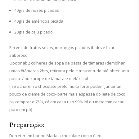
40grs de nozes picadas
40grs de amêndoa picada
20grs de caju picado
Em vez de frutos secos, morangos picados tb deve ficar
saboroso.
Opcional: 2 colheres de sopa de pasta de tâmaras (demolhar
umas 8tâmaras 2hrs, retirar a pele e triturar tudo até obter uma
pasta / ou xarope de tâmaras/ mel/ xilitol
( se acharem o chocolate preto muito forte podem juntar um
pouco de creme de coco- parte mais espessa do leite de coco
ou comprar o 75%, cá em casa uso 99% lol ou meto mm cacau
puro em pó)
Preparação:
Derreter em banho Maria o chocolate com o óleo.