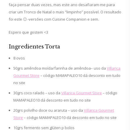
faça pensar duas vezes, mas este ano desafiaram-me para
criar um Tronco de Natal o mais “limpinho” possível. O resultado
foi este 🙂 -versões com Cuisine Companion e sem.
Espero que gostem <3
Ingredientes Torta
8 ovos
50grs amêndoa moída/farinha de amêndoa– uso da
Villarica
Gourmet Store
– código MAMAPALEO10 dá desconto em tudo
no site
30grs coco ralado – uso da
Villarica Gourmet Store
– código
MAMAPALEO10 dá desconto em tudo no site
20grs polvilho doce ou araruta – uso da
Villarica Gourmet
Store
– código MAMAPALEO10 dá desconto em tudo no site
10grs fermento sem glúten p bolos