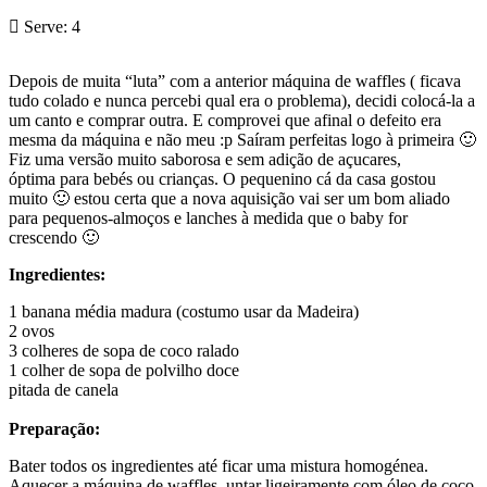
Serve:
4
Depois de muita “luta” com a anterior máquina de waffles ( ficava
tudo colado e nunca percebi qual era o problema), decidi colocá-la a
um canto e comprar outra. E comprovei que afinal o defeito era
mesma da máquina e não meu :p Saíram perfeitas logo à primeira 🙂
Fiz uma versão muito saborosa e sem adição de açucares,
óptima para bebés ou crianças. O pequenino cá da casa gostou
muito 🙂 estou certa que a nova aquisição vai ser um bom aliado
para pequenos-almoços e lanches à medida que o baby for
crescendo 🙂
Ingredientes:
1 banana média madura (costumo usar da Madeira)
2 ovos
3 colheres de sopa de coco ralado
1 colher de sopa de polvilho doce
pitada de canela
Preparação:
Bater todos os ingredientes até ficar uma mistura homogénea.
Aquecer a máquina de waffles, untar ligeiramente com óleo de coco