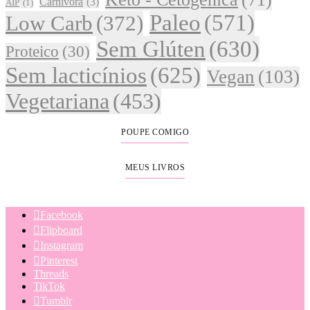
Carnívora
(3)
AIP
(1)
Paleo
(571)
Low Carb
(372)
Sem Glúten
(630)
Proteico
(30)
Sem lacticínios
(625)
Vegan
(103)
Vegetariana
(453)
POUPE COMIGO
MEUS LIVROS
Facebook
Flipboard
Instagram
Pinterest
Threads
TikTok
Tumblr