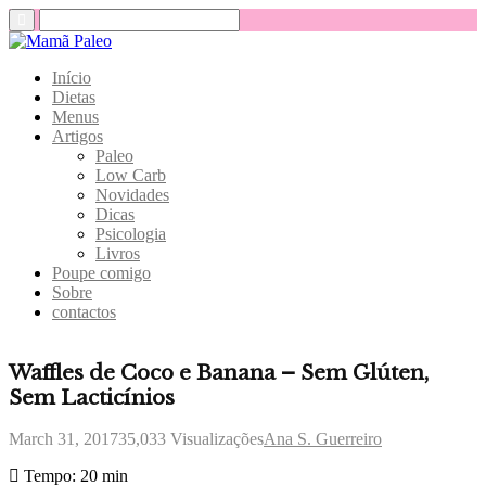
Início
Dietas
Menus
Artigos
Paleo
Low Carb
Novidades
Dicas
Psicologia
Livros
Poupe comigo
Sobre
contactos
Waffles de Coco e Banana – Sem Glúten,
Sem Lacticínios
March 31, 2017
35,033
Visualizações
Ana S. Guerreiro
Tempo:
20 min