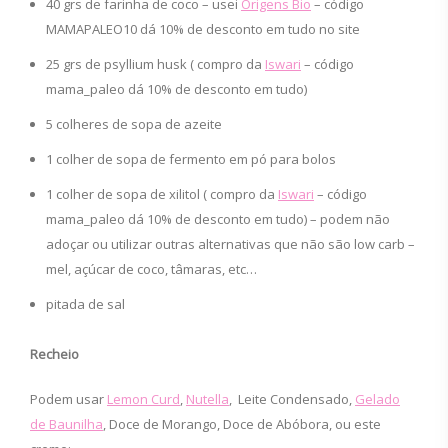
40 grs de farinha de coco – usei
Origens Bio
– código
MAMAPALEO10 dá 10% de desconto em tudo no site
25 grs de psyllium husk ( compro da
Iswari
– código
mama_paleo dá 10% de desconto em tudo)
5 colheres de sopa de azeite
1 colher de sopa de fermento em pó para bolos
1 colher de sopa de xilitol ( compro da
Iswari
– código
mama_paleo dá 10% de desconto em tudo) – podem não
adoçar ou utilizar outras alternativas que não são low carb –
mel, açúcar de coco, tâmaras, etc…
pitada de sal
Recheio
Podem usar
Lemon Curd
,
Nutella
, Leite Condensado,
Gelado
de Baunilha
, Doce de Morango, Doce de Abóbora, ou este