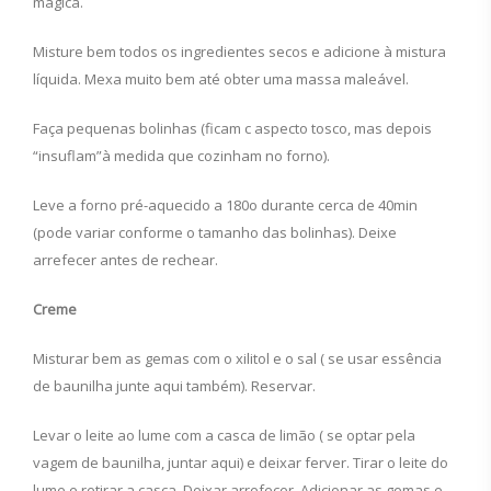
mágica.
Misture bem todos os ingredientes secos e adicione à mistura
líquida. Mexa muito bem até obter uma massa maleável.
Faça pequenas bolinhas (ficam c aspecto tosco, mas depois
“insuflam”à medida que cozinham no forno).
Leve a forno pré-aquecido a 180o durante cerca de 40min
(pode variar conforme o tamanho das bolinhas). Deixe
arrefecer antes de rechear.
Creme
Misturar bem as gemas com o xilitol e o sal ( se usar essência
de baunilha junte aqui também). Reservar.
Levar o leite ao lume com a casca de limão ( se optar pela
vagem de baunilha, juntar aqui) e deixar ferver. Tirar o leite do
lume e retirar a casca. Deixar arrefecer. Adicionar as gemas e