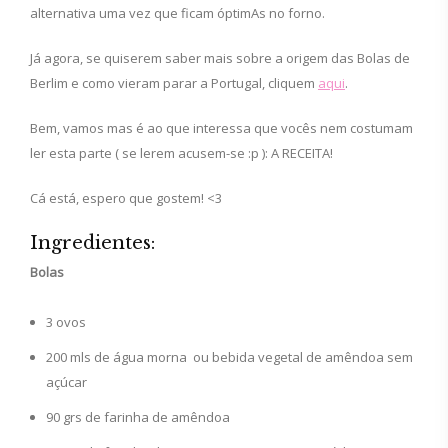
alternativa uma vez que ficam óptimAs no forno.
Já agora, se quiserem saber mais sobre a origem das Bolas de
Berlim e como vieram parar a Portugal, cliquem
aqui
.
Bem, vamos mas é ao que interessa que vocês nem costumam
ler esta parte ( se lerem acusem-se :p ): A RECEITA!
Cá está, espero que gostem! <3
Ingredientes:
Bolas
3 ovos
200 mls de água morna ou bebida vegetal de amêndoa sem
açúcar
90 grs de farinha de amêndoa