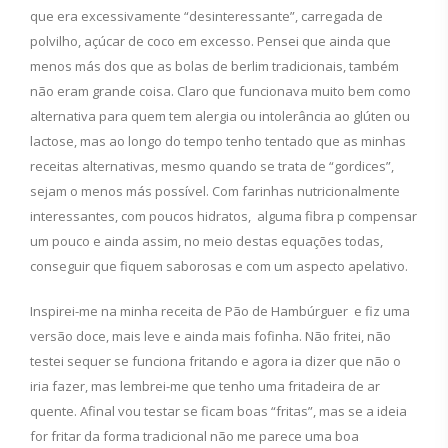
que era excessivamente “desinteressante”, carregada de
polvilho, açúcar de coco em excesso. Pensei que ainda que
menos más dos que as bolas de berlim tradicionais, também
não eram grande coisa. Claro que funcionava muito bem como
alternativa para quem tem alergia ou intolerância ao glúten ou
lactose, mas ao longo do tempo tenho tentado que as minhas
receitas alternativas, mesmo quando se trata de “gordices”,
sejam o menos más possível. Com farinhas nutricionalmente
interessantes, com poucos hidratos, alguma fibra p compensar
um pouco e ainda assim, no meio destas equações todas,
conseguir que fiquem saborosas e com um aspecto apelativo.
Inspirei-me na minha receita de Pão de Hambúrguer e fiz uma
versão doce, mais leve e ainda mais fofinha. Não fritei, não
testei sequer se funciona fritando e agora ia dizer que não o
iria fazer, mas lembrei-me que tenho uma fritadeira de ar
quente. Afinal vou testar se ficam boas “fritas”, mas se a ideia
for fritar da forma tradicional não me parece uma boa