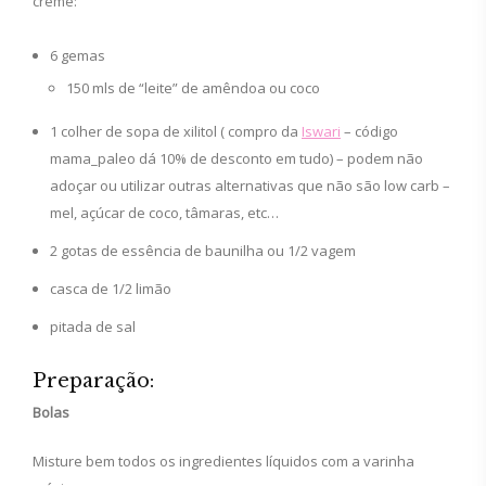
creme:
6 gemas
150 mls de “leite” de amêndoa ou coco
1 colher de sopa de xilitol ( compro da
Iswari
– código
mama_paleo dá 10% de desconto em tudo) – podem não
adoçar ou utilizar outras alternativas que não são low carb –
mel, açúcar de coco, tâmaras, etc…
2 gotas de essência de baunilha ou 1/2 vagem
casca de 1/2 limão
pitada de sal
Preparação:
Bolas
Misture bem todos os ingredientes líquidos com a varinha