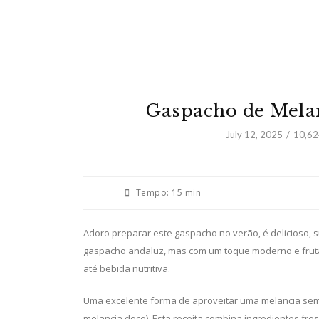
Gaspacho de Melan
July 12, 2025
10,62
Tempo:
15 min
Adoro preparar este gaspacho no verão, é delicioso, s
gaspacho andaluz, mas com um toque moderno e fruta
até bebida nutritiva.
Uma excelente forma de aproveitar uma melancia sem
melancia doce). Esta receita combina ingredientes fresc