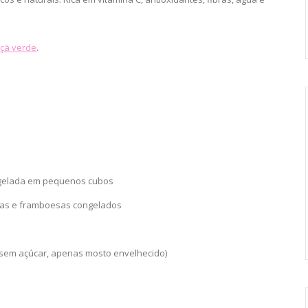
çã verde
.
ngelada em pequenos cubos
moras e framboesas congelados
 (sem açúcar, apenas mosto envelhecido)