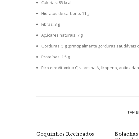
Calorias: 85 kcal
Hidratos de carbono: 11 g
Fibras: 3 g
Açúcares naturais: 7 g
Gorduras: 5 g (principalmente gorduras saudáveis d
Proteínas: 1,5 g
Rico em: Vitamina C, vitamina A, licopeno, antioxida
TAMB
Coquinhos Recheados
Bolachas