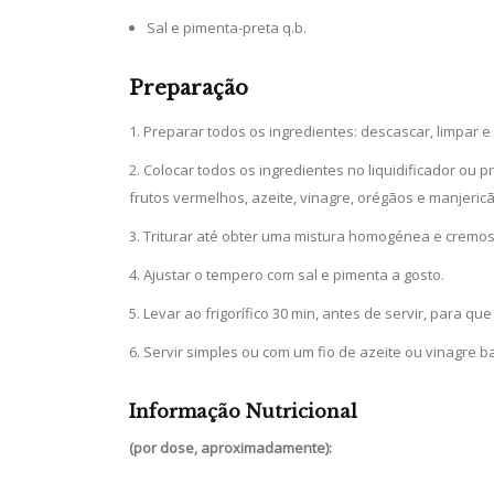
Sal e pimenta-preta q.b.
Preparação
Preparar todos os ingredientes: descascar, limpar e
Colocar todos os ingredientes no liquidificador ou 
frutos vermelhos, azeite, vinagre, orégãos e manjericã
Triturar até obter uma mistura homogénea e cremos
Ajustar o tempero com sal e pimenta a gosto.
Levar ao frigorífico 30 min, antes de servir, para qu
Servir simples ou com um fio de azeite ou vinagre b
Informação Nutricional
(por dose, aproximadamente):