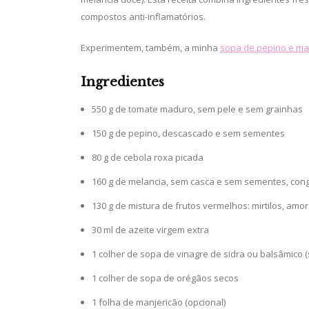
compostos anti-inflamatórios.
Experimentem, também, a minha
sopa de pepino e ma
Ingredientes
550 g de tomate maduro, sem pele e sem grainhas
150 g de pepino, descascado e sem sementes
80 g de cebola roxa picada
160 g de melancia, sem casca e sem sementes, co
130 g de mistura de frutos vermelhos: mirtilos, a
30 ml de azeite virgem extra
1 colher de sopa de vinagre de sidra ou balsâmico
1 colher de sopa de orégãos secos
1 folha de manjericão (opcional)