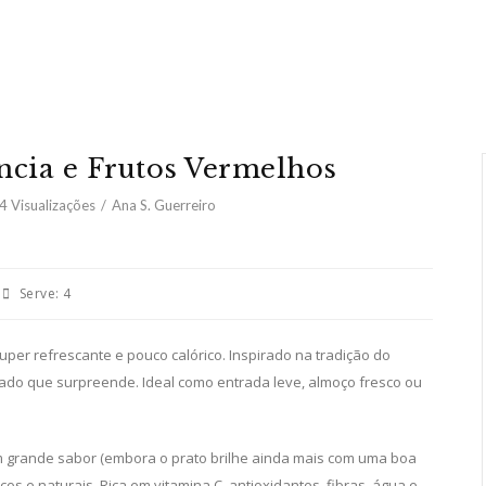
cia e Frutos Vermelhos
4
Visualizações
Ana S. Guerreiro
Serve:
4
uper refrescante e pouco calórico. Inspirado na tradição do
do que surpreende. Ideal como entrada leve, almoço fresco ou
 grande sabor (embora o prato brilhe ainda mais com uma boa
os e naturais. Rica em vitamina C, antioxidantes, fibras, água e