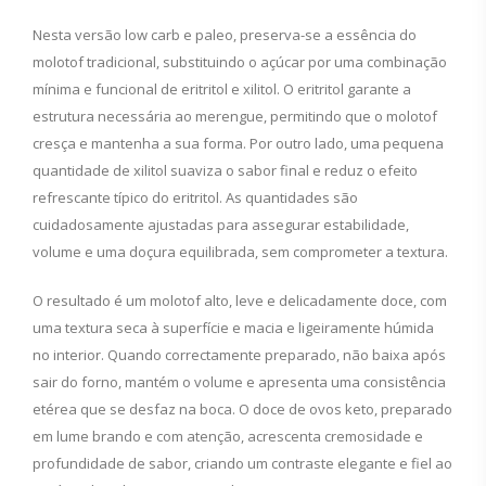
Nesta versão low carb e paleo, preserva-se a essência do
molotof tradicional, substituindo o açúcar por uma combinação
mínima e funcional de eritritol e xilitol. O eritritol garante a
estrutura necessária ao merengue, permitindo que o molotof
cresça e mantenha a sua forma. Por outro lado, uma pequena
quantidade de xilitol suaviza o sabor final e reduz o efeito
refrescante típico do eritritol. As quantidades são
cuidadosamente ajustadas para assegurar estabilidade,
volume e uma doçura equilibrada, sem comprometer a textura.
O resultado é um molotof alto, leve e delicadamente doce, com
uma textura seca à superfície e macia e ligeiramente húmida
no interior. Quando correctamente preparado, não baixa após
sair do forno, mantém o volume e apresenta uma consistência
etérea que se desfaz na boca. O doce de ovos keto, preparado
em lume brando e com atenção, acrescenta cremosidade e
profundidade de sabor, criando um contraste elegante e fiel ao