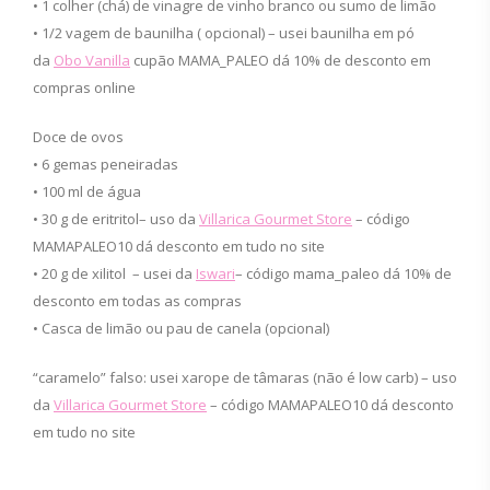
• 1 colher (chá) de vinagre de vinho branco ou sumo de limão
• 1/2 vagem de baunilha ( opcional) – usei baunilha em pó
da
Obo Vanilla
cupão MAMA_PALEO dá 10% de desconto em
compras online
Doce de ovos
• 6 gemas peneiradas
• 100 ml de água
• 30 g de eritritol– uso da
Villarica Gourmet Store
– código
MAMAPALEO10 dá desconto em tudo no site
• 20 g de xilitol – usei da
Iswari
– código mama_paleo dá 10% de
desconto em todas as compras
• Casca de limão ou pau de canela (opcional)
“caramelo” falso: usei xarope de tâmaras (não é low carb) – uso
da
Villarica Gourmet Store
– código MAMAPALEO10 dá desconto
em tudo no site