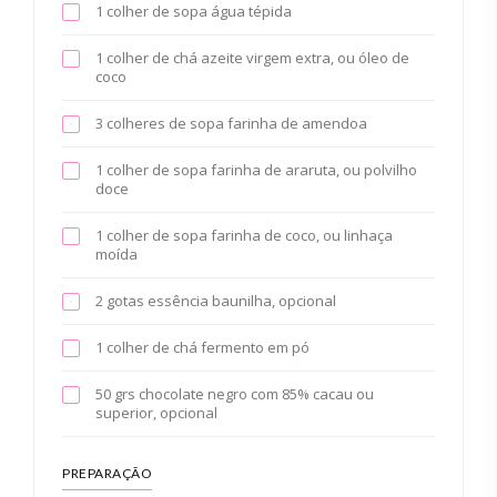
1 colher de sopa água tépida
1 colher de chá azeite virgem extra, ou óleo de
coco
3 colheres de sopa farinha de amendoa
1 colher de sopa farinha de araruta, ou polvilho
doce
1 colher de sopa farinha de coco, ou linhaça
moída
2 gotas essência baunilha, opcional
1 colher de chá fermento em pó
50 grs chocolate negro com 85% cacau ou
superior, opcional
PREPARAÇÃO