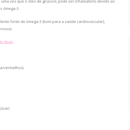
uma vez que o óleo de girassol, pode ser inflamatório devido ao
os ómega-3.
elente fonte de ómega-3 (bom para a saúde cardiovascular),
rvoso).
de Atum
.
ja/vermelhos)
çúcar)