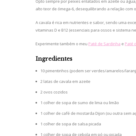
Opto sempre por peixes enlatados em azeite ou àgua, 
alto teor de ómega-6, desequilibrando a relação com 
A cavala é rica em nutrientes e sabor, sendo uma exc
vitaminas D e B12 (essenciais para ossos e sistema ne
Experimente também o meu
Paté de Sardinha
e
Paté 
Ingredientes
10 pimentinhos (podem ser verdes/amarelos/laran
2 latas de cavala em azeite
2 ovos cozidos
1 colher de sopa de sumo de lima ou limão
1 colher de café de mostarda Dijon (ou outra sem a
1 colher de sopa de salsa picada
1 colher de sopa de cebola em pó ou picada