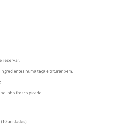
e reservar.
 ingredientes numa taça e triturar bem.
o.
bolinho fresco picado.
(10 unidades).