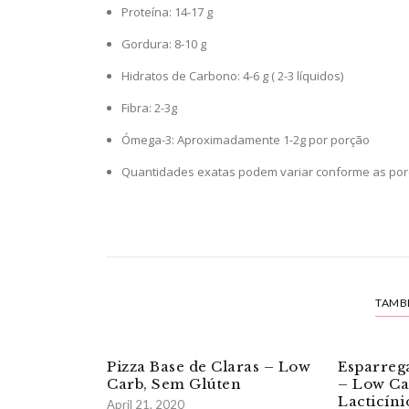
Proteína: 14-17 g
Gordura: 8-10 g
Hidratos de Carbono: 4-6 g ( 2-3 líquidos)
Fibra: 2-3g
Ómega-3: Aproximadamente 1-2g por porção
Quantidades exatas podem variar conforme as porç
TAMB
Pizza Base de Claras – Low
Esparreg
Carb, Sem Glúten
– Low Ca
Lacticíni
April 21, 2020