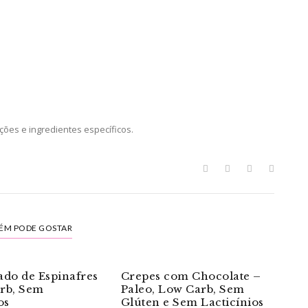
ões e ingredientes específicos.
ÉM PODE GOSTAR
ado de Espinafres
Crepes com Chocolate –
rb, Sem
Paleo, Low Carb, Sem
os
Glúten e Sem Lacticínios